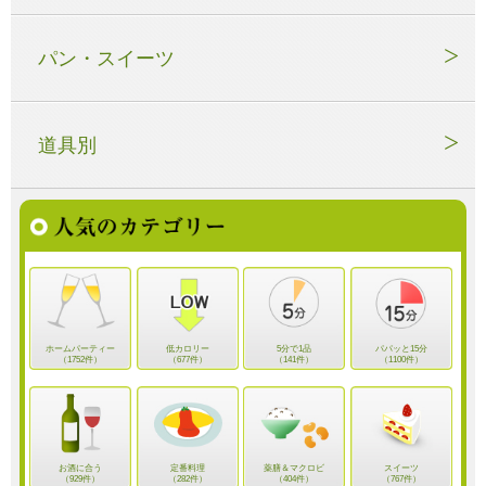
パン・スイーツ
道具別
ホームパーティー
低カロリー
5分で1品
パパッと15分
（1752件）
（677件）
（141件）
（1100件）
お酒に合う
定番料理
薬膳＆マクロビ
スイーツ
（929件）
（282件）
（404件）
（767件）