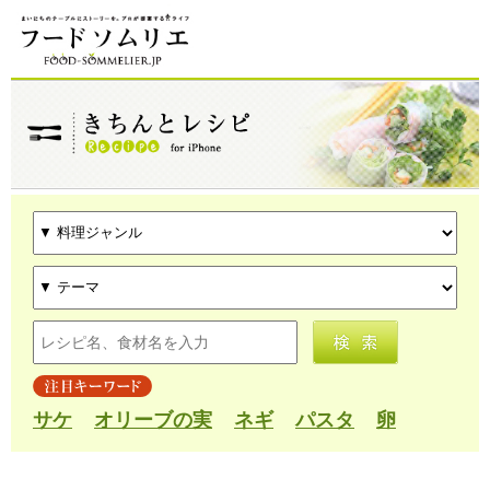
サケ
オリーブの実
ネギ
パスタ
卵