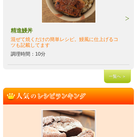
精進鰻丼
混ぜて焼くだけの簡単レシピ。鰻風に仕上げるコ
ツも記載してます
調理時間：10分
一覧へ ＞