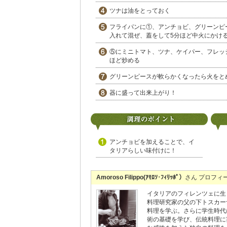
ツナは油をとっておく
フライパンに①、アンチョビ、グリーンピ
入れて混ぜ、蓋をして5分ほど中火にかけ
⑤にミニトマト、ツナ、ケイパー、フレッ
ほど炒める
グリーンピースが軟らかくなったら火をと
器に盛って出来上がり！
アンチョビを加えることで、イ
タリアらしい味付けに！
Amoroso Filippo(ｱﾓﾛｿ･ﾌｨﾘｯﾎﾟ）
さん プロフィ
イタリアのフィレンツェに生
料理研究家の父の下トスカー
料理を学ぶ。さらに学生時代
術の基礎を学び、伝統料理に