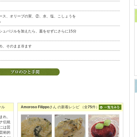
ース、オリーブの実、②、水、塩、こしょうを
る
シュバジルを加えたら、蓋をせずにさらに15分
め、そのまま冷ます
ール
Amoroso Filippo
さん の新着レシピ （全
75
件）
まれ、
ナ伝統
には芸
芸術的