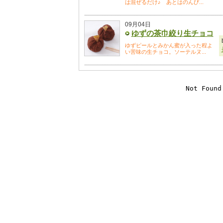
は混ぜるだけ♪ あとはのんび...
09月04日
ゆずの茶巾絞り生チョコ
ゆずピールとみかん蜜が入った程よ
い苦味の生チョコ。ソーテルヌ...