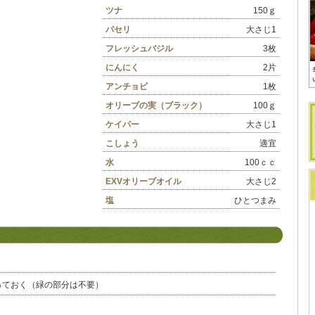
ツナ
150ｇ
パセリ
大さじ1
フレッシュバジル
3枚
にんにく
2片
アンチョビ
1枚
オリーブの実（ブラック）
100ｇ
ケイパー
大さじ1
こしょう
適宜
水
100ｃｃ
EXVオリーブオイル
大さじ2
塩
ひとつまみ
っておく（緑の部分は不要）