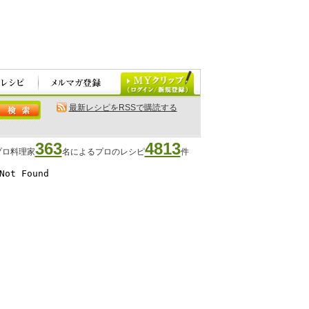
最新レシピをRSSで購読する
363
4813
プロ料理家
名によるプロのレシピ
件