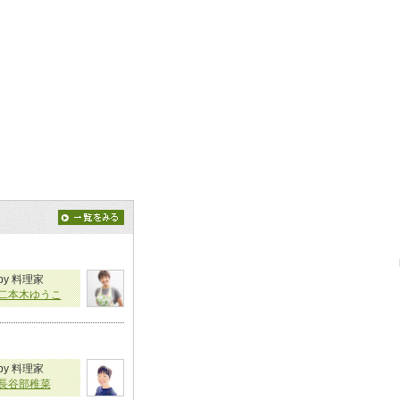
by 料理家
二本木ゆうこ
by 料理家
長谷部稚菜