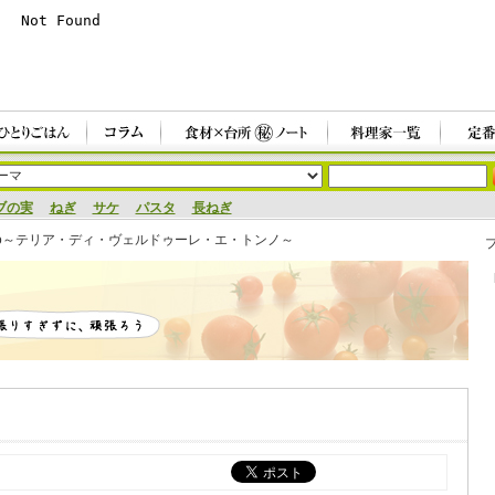
ブの実
ねぎ
サケ
パスタ
長ねぎ
re e tonno～テリア・ディ・ヴェルドゥーレ・エ・トンノ～