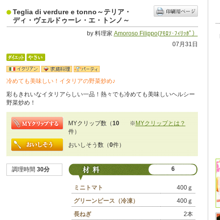
Teglia di verdure e tonno～テリア・
ディ・ヴェルドゥーレ・エ・トンノ～
by 料理家
Amoroso Filippo(ｱﾓﾛｿ･ﾌｨﾘｯﾎﾟ）
07月31日
冷めても美味しい！イタリアの野菜炒め♪
彩もきれいなイタリアらしい一品！熱々でも冷めても美味しいヘルシー
野菜炒め！
MYクリップ数（
10
※
MYクリップとは？
件）
おいしそう数（
0
件）
6
調理時間
30分
ミニトマト
400ｇ
グリーンピース（冷凍）
400ｇ
長ねぎ
2本