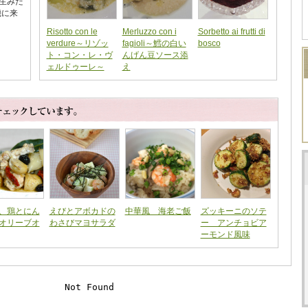
生みだ
機に来
Risotto con le
Merluzzo con i
Sorbetto ai frutti di
verdure～リゾッ
fagioli～鱈の白い
bosco
ト・コン・レ・ヴ
んげん豆ソース添
ェルドゥーレ～
え
、鶏とにん
えびとアボカドの
中華風 海老ご飯
ズッキーニのソテ
オリーブオ
わさびマヨサラダ
ー アンチョビア
ーモンド風味