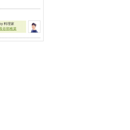
by 料理家
長谷部稚菜