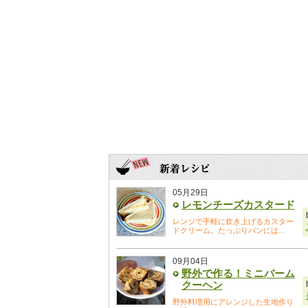
05月29日
レモンチーズカスタード
レンジで手軽に炊き上げるカスター
ドクリーム。たっぷりパンには...
09月04日
野外で作る！ミニバーム
クーヘン
野外料理用にアレンジした生地作り