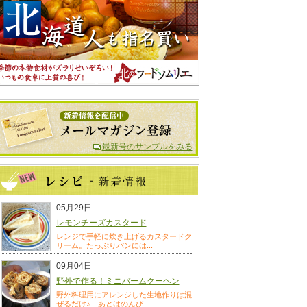
最新号のサンプルをみる
05月29日
レモンチーズカスタード
レンジで手軽に炊き上げるカスタードク
リーム。たっぷりパンには...
09月04日
野外で作る！ミニバームクーヘン
野外料理用にアレンジした生地作りは混
ぜるだけ♪ あとはのんび...