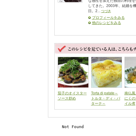
な感性を加えた独自の料理を
してきた。2003年、結婚を
日。2...
つづき
プロフィールをみる
他のレシピをみる
茄子のオイスター
Torta di patate～
南仏風
ソース炒め
トルタ・ディ・パ
にくの
ターテ～
イル煮