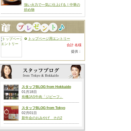
強い火力で一気に仕上げる！中華の
炒め物
トップページ用エントリー
合計 名様
提供：
スタッフBLOG from Hokkaido
01月18日
有機JAS牛肉「ジビーフ」
スタッフBLOG from Tokyo
02月01日
新年会のおみやげ その2