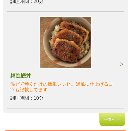
調理時間：20分
精進鰻丼
混ぜて焼くだけの簡単レシピ。鰻風に仕上げるコ
ツも記載してます
調理時間：10分
一覧へ ＞