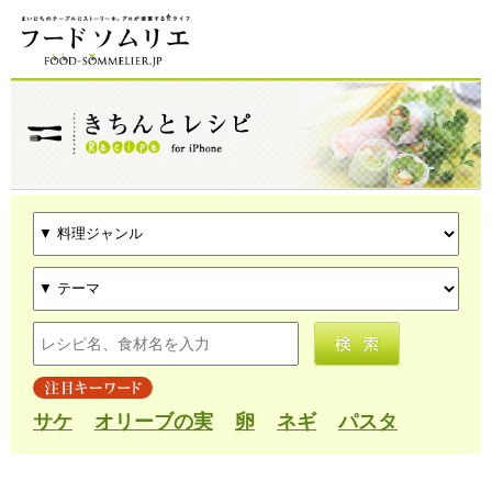
サケ
オリーブの実
卵
ネギ
パスタ