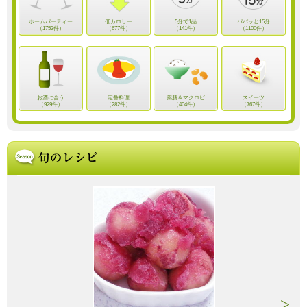
ホームパーティー
低カロリー
5分で1品
パパッと15分
（1752件）
（677件）
（141件）
（1100件）
お酒に合う
定番料理
薬膳＆マクロビ
スイーツ
（929件）
（282件）
（404件）
（767件）