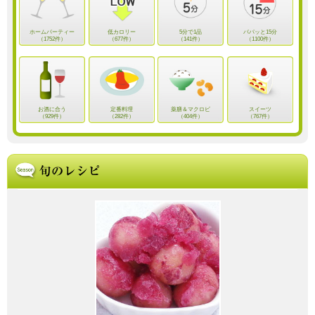
ホームパーティー
低カロリー
5分で1品
パパッと15分
（1752件）
（677件）
（141件）
（1100件）
お酒に合う
定番料理
薬膳＆マクロビ
スイーツ
（929件）
（282件）
（404件）
（767件）