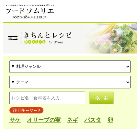
サケ
オリーブの実
ネギ
パスタ
卵