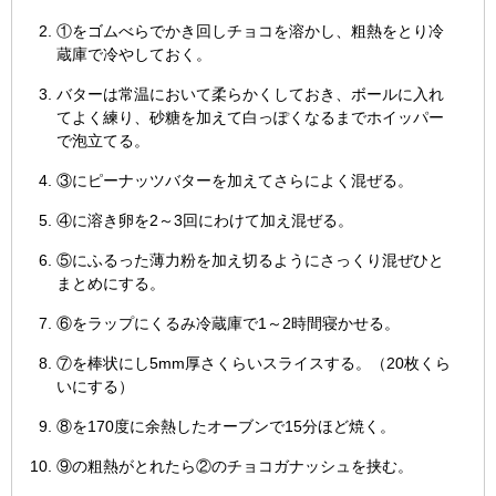
①をゴムべらでかき回しチョコを溶かし、粗熱をとり冷
蔵庫で冷やしておく。
バターは常温において柔らかくしておき、ボールに入れ
てよく練り、砂糖を加えて白っぽくなるまでホイッパー
で泡立てる。
③にピーナッツバターを加えてさらによく混ぜる。
④に溶き卵を2～3回にわけて加え混ぜる。
⑤にふるった薄力粉を加え切るようにさっくり混ぜひと
まとめにする。
⑥をラップにくるみ冷蔵庫で1～2時間寝かせる。
⑦を棒状にし5mm厚さくらいスライスする。（20枚くら
いにする）
⑧を170度に余熱したオーブンで15分ほど焼く。
⑨の粗熱がとれたら②のチョコガナッシュを挟む。