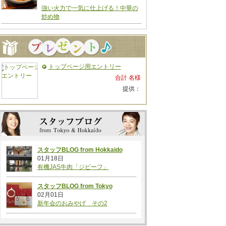
強い火力で一気に仕上げる！中華の
炒め物
トップページ用エントリー
合計 名様
提供：
スタッフBLOG from Hokkaido
01月18日
有機JAS牛肉「ジビーフ」
スタッフBLOG from Tokyo
02月01日
新年会のおみやげ その2