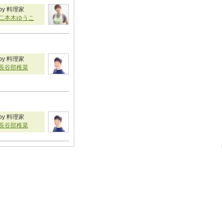
by 料理家
二本木ゆうこ
by 料理家
長谷部稚菜
by 料理家
長谷部稚菜