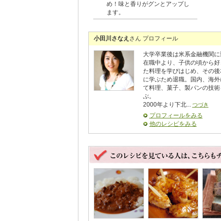
め！味と香りがグンとアップし
ます。
小田川さなえ
さん プロフィール
大学卒業後は米系金融機関に
在職中より、子供の頃から好
た料理を学びはじめ、その後
に学ぶため退職。国内、海外
て料理、菓子、製パンの技術
ぶ。
2000年より下北...
つづき
プロフィールをみる
他のレシピをみる