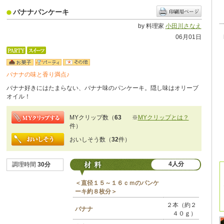
バナナパンケーキ
by 料理家
小田川さなえ
06月01日
バナナの味と香り満点♪
バナナ好きにはたまらない、バナナ味のパンケーキ。隠し味はオリーブ
オイル！
MYクリップ数（
63
※
MYクリップとは？
件）
おいしそう数（
32
件）
4人分
調理時間
30分
＜直径１５～１６ｃｍのパンケ
ーキ約８枚分＞
２本（約２
バナナ
４０ｇ）