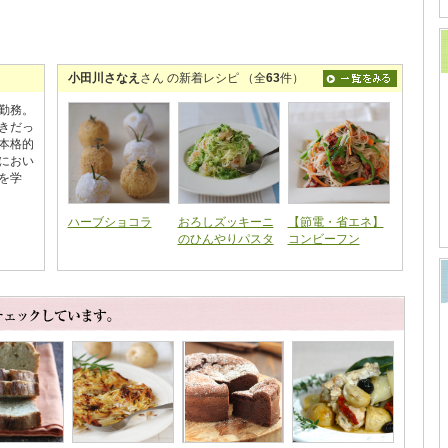
小田川さなえ
さん の新着レシピ （全
63
件）
勤務。
きだっ
本格的
におい
を学
ハーブショコラ
おろしズッキーニ
【節電・省エネ】
のひんやりパスタ
コンビーフン