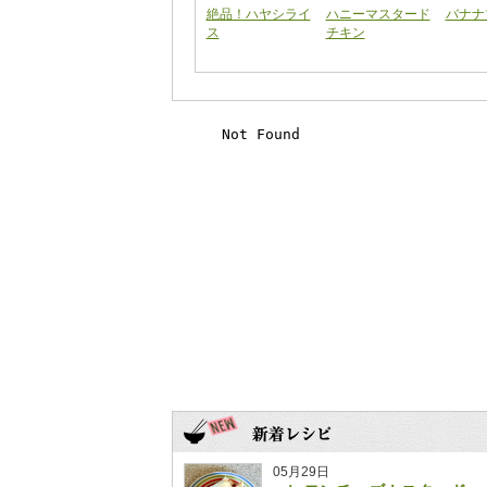
絶品！ハヤシライ
ハニーマスタード
バナナ
ス
チキン
05月29日