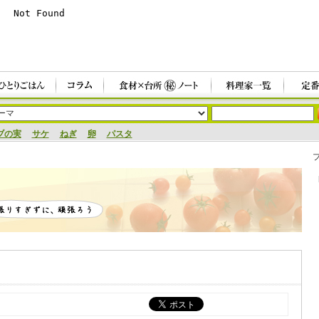
ブの実
サケ
ねぎ
卵
パスタ