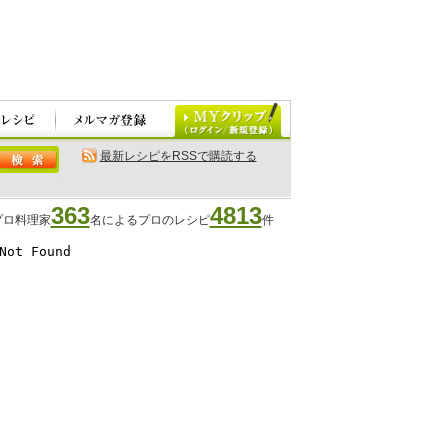
最新レシピをRSSで購読する
363
4813
プロ料理家
名によるプロのレシピ
件