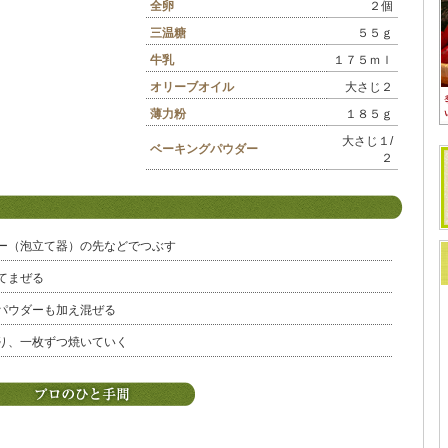
全卵
２個
三温糖
５５ｇ
牛乳
１７５ｍｌ
オリーブオイル
大さじ２
薄力粉
１８５ｇ
大さじ１/
ベーキングパウダー
２
ー（泡立て器）の先などでつぶす
てまぜる
パウダーも加え混ぜる
り、一枚ずつ焼いていく