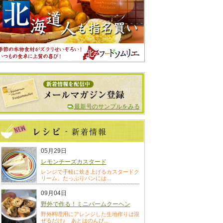
最新号のサンプルをみる
05月29日
レモンチーズカスタード
レンジで手軽に炊き上げるカスタードク
リーム。たっぷりパンには...
09月04日
野外で作る！ミニバームクーヘン
野外料理用にアレンジした生地作りは混
ぜるだけ♪ あとはのんび...