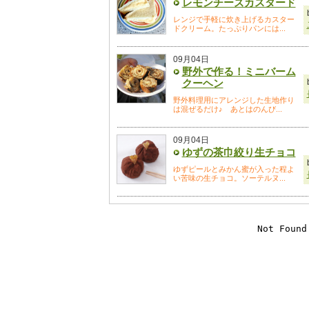
レモンチーズカスタード
レンジで手軽に炊き上げるカスター
ドクリーム。たっぷりパンには...
09月04日
野外で作る！ミニバーム
クーヘン
野外料理用にアレンジした生地作り
は混ぜるだけ♪ あとはのんび...
09月04日
ゆずの茶巾絞り生チョコ
ゆずピールとみかん蜜が入った程よ
い苦味の生チョコ。ソーテルヌ...