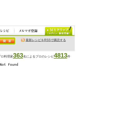
最新レシピをRSSで購読する
363
4813
プロ料理家
名によるプロのレシピ
件