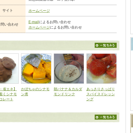
サイト
ホームページ
E-mail
によるお問い合わせ
お問い合わせ
ホームページ
によるお問い合わせ
・省エネ】
かぼちゃのシナモ
朝バナナ＆カルダ
あっさりさっぱり
着くシナモ
ン煮
モンドリンク
スパイスドレッシ
コレート
ング