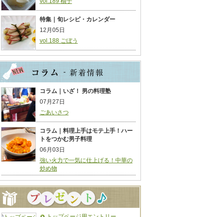
vol.189 柚子
特集｜旬レシピ・カレンダー
12月05日
vol.188 ごぼう
コラム｜いざ！ 男の料理塾
07月27日
ごあいさつ
コラム｜料理上手はモテ上手！ハー
トをつかむ男子料理
06月03日
強い火力で一気に仕上げる！中華の
炒め物
トップページ用エントリー