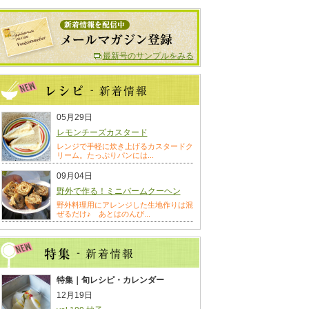
最新号のサンプルをみる
05月29日
レモンチーズカスタード
レンジで手軽に炊き上げるカスタードク
リーム。たっぷりパンには...
09月04日
野外で作る！ミニバームクーヘン
野外料理用にアレンジした生地作りは混
ぜるだけ♪ あとはのんび...
特集｜旬レシピ・カレンダー
12月19日