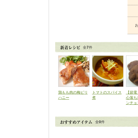
全
7
件
鶏もも肉の梅ピリ
トマトのスパイス
【節電
ハニー
煮
心落ち
ンチョ
全
0
件