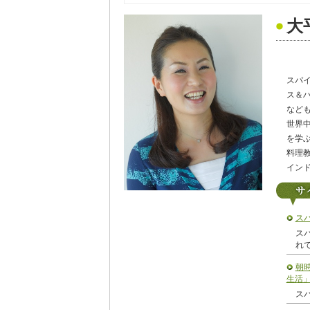
大
スパ
ス＆
など
世界
を学
料理
イン
ス
ス
れ
朝
生活
ス