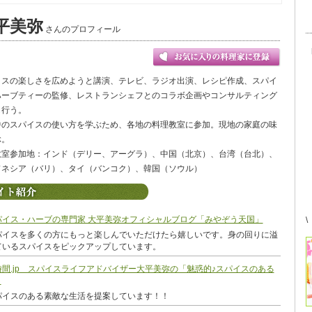
平美弥
さんのプロフィール
イスの楽しさを広めようと講演、テレビ、ラジオ出演、レシピ作成、スパイ
ハーブティーの監修、レストランシェフとのコラボ企画やコンサルティング
も行う。
中のスパイスの使い方を学ぶため、各地の料理教室に参加。現地の家庭の味
ぶ。
教室参加地：インド（デリー、アーグラ）、中国（北京）、台湾（台北）、
ドネシア（バリ）、タイ（バンコク）、韓国（ソウル）
パイス・ハーブの専門家 大平美弥オフィシャルブログ「みやぞう天国」
\
パイスを多くの方にもっと楽しんでいただけたら嬉しいです。身の回りに溢
ているスパイスをピックアップしています。
時間.jp スパイスライフアドバイザー大平美弥の「魅惑的♪スパイスのある
」
パイスのある素敵な生活を提案しています！！