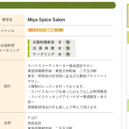
Miya Spice Salon
教室名
ジャンル
出張料理
ケータリング
スパイスコーディネーター協会認定サロン
東急田園都市線・東急大井町線 二子玉川駅
東京・世田谷の住宅街にある少人数制プライベート
サロン。
紹介
２種類のレッスンを行っております。
・スパイス＆ハーブを使ったおもてなしお料理教室
・スパイスクッキングアドバイザー養成教室＜全５
回＞
資格取得済みの方も楽しんで学んで頂けます。
〒157
住所
世田谷区
東急田園都市線 二子玉川駅