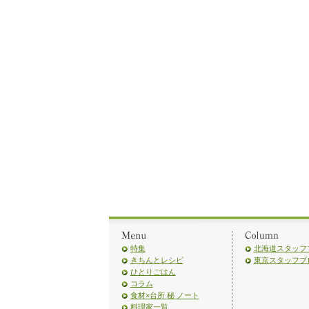
特集
北海道スタッフ
きちんとレシピ
東京スタッフブ
ひとりごはん
コラム
食材×台所 秘 ノート
料理家一覧