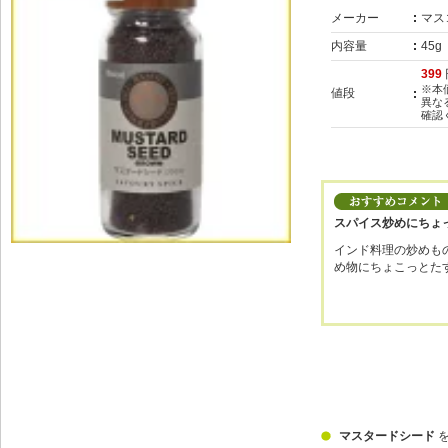
メーカー
マス
内容量
45
399
※本
値段
異な
確認
スパイス炒めにちょ
インド料理の炒めも
め物にちょこっとた
マスタードシード
を