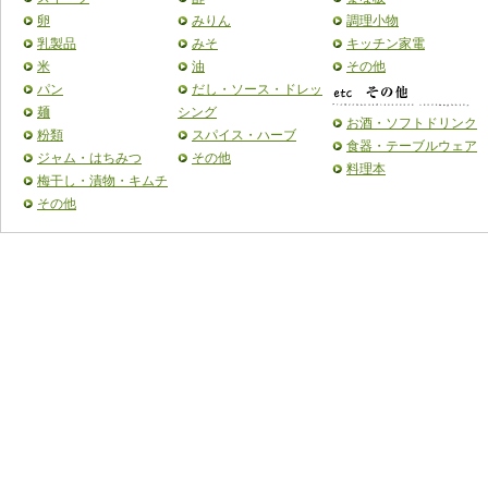
卵
みりん
調理小物
乳製品
みそ
キッチン家電
米
油
その他
パン
だし・ソース・ドレッ
麺
シング
お酒・ソフトドリンク
粉類
スパイス・ハーブ
食器・テーブルウェア
ジャム・はちみつ
その他
料理本
梅干し・漬物・キムチ
その他