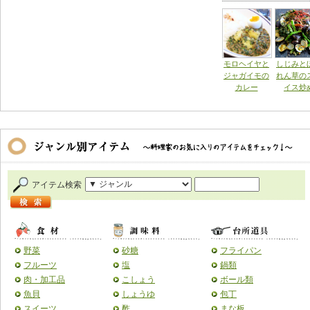
モロヘイヤと
しじみと
ジャガイモの
れん草の
カレー
イス炒
アイテム検索
野菜
砂糖
フライパン
フルーツ
塩
鍋類
肉・加工品
こしょう
ボール類
魚貝
しょうゆ
包丁
スイーツ
酢
まな板