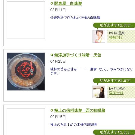
関東屋 白味噌
03月11日
伝統製法で作られた本物の白味噌
by 料理家
神崎則子
無添加手づくり味噌 天竺
04月25日
独特の旨みと甘み・・・一度食べたら、やみつきになり
ます。
by 料理家
森岡一枝
極上の信州味噌 匠の味噌蔵
09月15日
極上の旨み！幻の木桶信州味噌