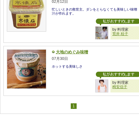
02月12日
忙しいときの救世主。ダシをとらなくても美味しい味噌
汁が作れます。
by 料理家
荒井 桂子
大地のめぐみ味噌
07月30日
ホットする美味しさ
by 料理家
栂安信子
1