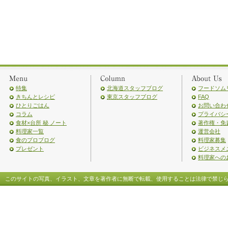
特集
北海道スタッフブログ
フードソム
きちんとレシピ
東京スタッフブログ
FAQ
ひとりごはん
お問い合わ
コラム
プライバシ
食材×台所 秘 ノート
著作権・免
料理家一覧
運営会社
食のプロブログ
料理家募集
プレゼント
ビジネスメ
料理家への
このサイトの写真、イラスト、文章を著作者に無断で転載、使用することは法律で禁じ