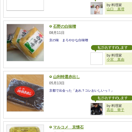
by 料理家
山口 真理
石野の白味噌
08月11日
京の味 まろやかな白味噌
by 料理家
小宮 真由
山利特選赤出し
05月13日
京都で出会った「あれ？コレおいしいっ！」
by 料理家
高谷 華子
マルコメ 京懐石