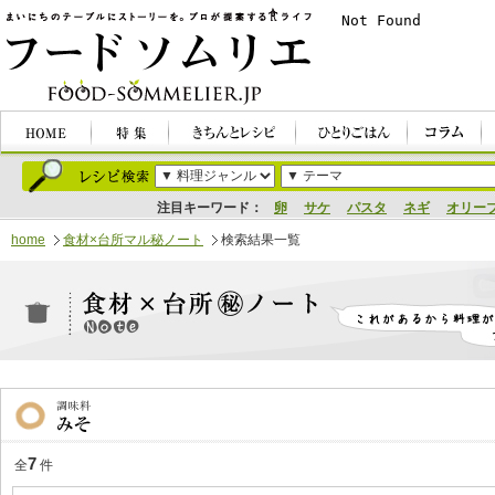
注目キーワード：
卵
サケ
パスタ
ネギ
オリー
home
食材×台所マル秘ノート
検索結果一覧
7
全
件