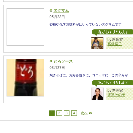
ヌクマム
05月28日
砂糖や化学調味料がはいっていないヌクマムです
by 料理家
高橋裕子
どろソース
03月27日
焼きそばに、お好み焼きに、コロッケに この辛みが
by 料理家
渡邊その子
1
2
3
4
次へ