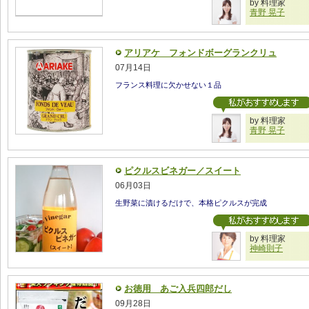
by 料理家
青野 晃子
アリアケ フォンドボーグランクリュ
07月14日
フランス料理に欠かせない１品
by 料理家
青野 晃子
ピクルスビネガー／スイート
06月03日
生野菜に漬けるだけで、本格ピクルスが完成
by 料理家
神崎則子
お徳用 あご入兵四郎だし
09月28日