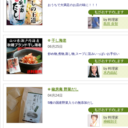
おうちで大満足のお店の味に！！！
by 料理家
島田 奈智
干し海老
06月25日
炒め物,煮物,蒸し物,スープに旨みいっぱいお手伝い
by 料理家
木内由紀
椒房庵 野菜だし
04月24日
5種の国産野菜入りの無添加だし
by 料理家
神崎則子