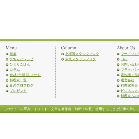
特集
北海道スタッフブログ
フードソム
きちんとレシピ
東京スタッフブログ
FAQ
ひとりごはん
お問い合わ
コラム
プライバシ
食材×台所 秘 ノート
著作権・免
料理家一覧
運営会社
食のプロブログ
料理家募集
プレゼント
ビジネスメ
料理家への
このサイトの写真、イラスト、文章を著作者に無断で転載、使用することは法律で禁じ