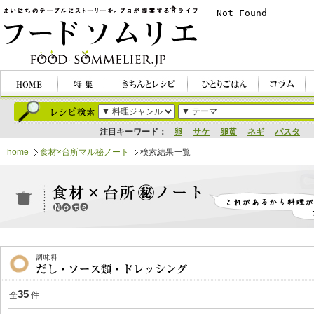
注目キーワード：
卵
サケ
卵黄
ネギ
パスタ
home
食材×台所マル秘ノート
検索結果一覧
35
全
件