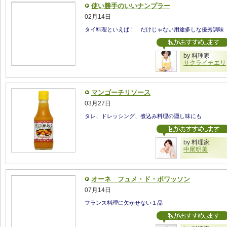
使い勝手のいいナンプラー
02月14日
タイ料理といえば！ だけじゃない用途多しな優秀調味
by 料理家
サクライチエリ
マンゴーチリソース
03月27日
タレ、ドレッシング、煮込み料理の隠し味にも
by 料理家
中尾明美
オーネ フュメ・ド・ポワッソン
07月14日
フランス料理に欠かせない１品