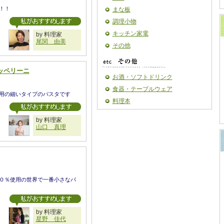
！！
まな板
調理小物
キッチン家電
by 料理家
尾関 由美
その他
ッペリーニ
お酒・ソフトドリンク
食器・テーブルウェア
用の細いタイプのパスタです
料理本
by 料理家
山口 真理
０％使用の世界で一番小さなパ
by 料理家
星野 佳代