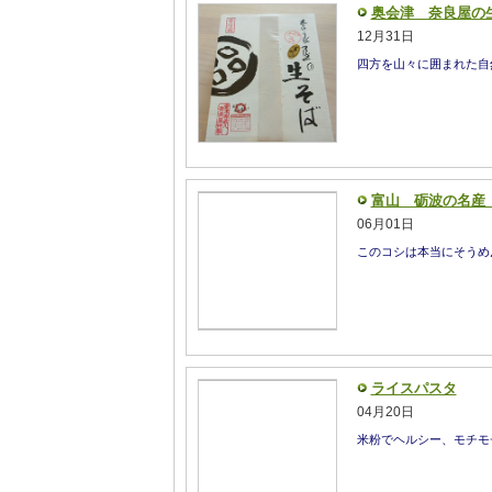
奥会津 奈良屋の
12月31日
四方を山々に囲まれた自
富山 砺波の名産
06月01日
このコシは本当にそうめん
ライスパスタ
04月20日
米粉でヘルシー、モチモ