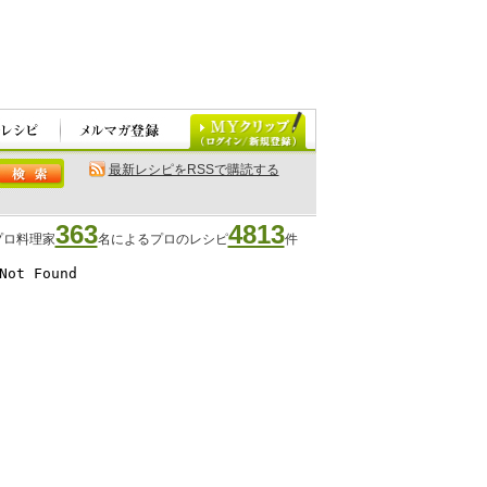
最新レシピをRSSで購読する
363
4813
プロ料理家
名によるプロのレシピ
件