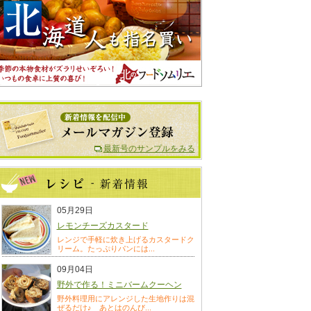
最新号のサンプルをみる
05月29日
レモンチーズカスタード
レンジで手軽に炊き上げるカスタードク
リーム。たっぷりパンには...
09月04日
野外で作る！ミニバームクーヘン
野外料理用にアレンジした生地作りは混
ぜるだけ♪ あとはのんび...