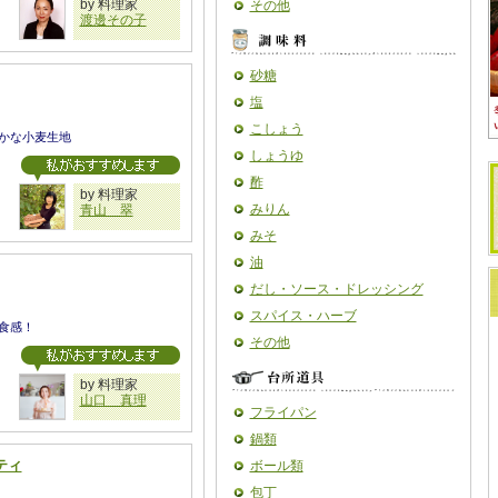
by 料理家
その他
渡邊その子
砂糖
塩
こしょう
かな小麦生地
しょうゆ
酢
by 料理家
みりん
青山 翠
みそ
油
だし・ソース・ドレッシング
スパイス・ハーブ
食感！
その他
by 料理家
山口 真理
フライパン
鍋類
ティ
ボール類
包丁