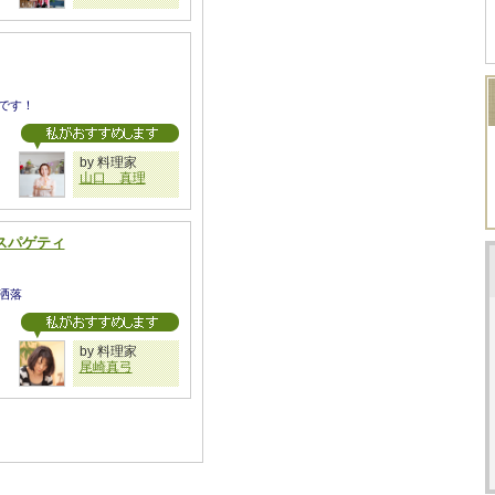
です！
by 料理家
山口 真理
スパゲティ
洒落
by 料理家
尾崎真弓