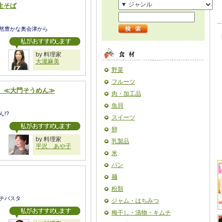
生そば
然豊かな奥会津から
by 料理家
大瀧麻美
野菜
フルーツ
 ≪大門そうめん≫
肉・加工品
魚貝
!?
スイーツ
卵
by 料理家
乳製品
平沢 あや子
米
パン
麺
粉類
チパスタ
ジャム・はちみつ
梅干し・漬物・キムチ