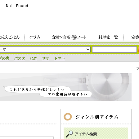
ブの実
パスタ
ねぎ
サケ
トマト
アイテム検索