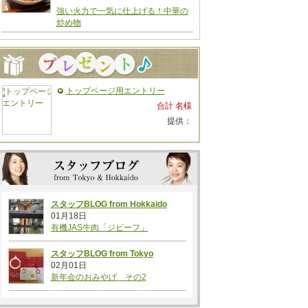
強い火力で一気に仕上げる！中華の
炒め物
トップページ用エントリー
合計 名様
提供：
スタッフBLOG from Hokkaido
01月18日
有機JAS牛肉「ジビーフ」
スタッフBLOG from Tokyo
02月01日
新年会のおみやげ その2