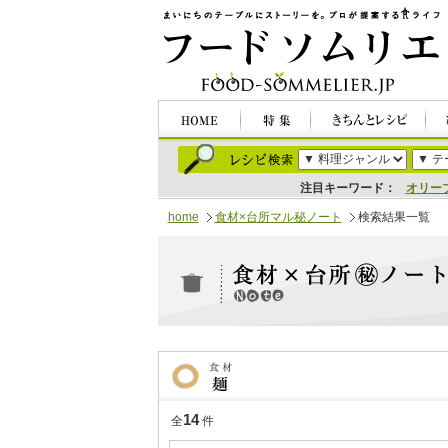
注目キーワード：
オリー
home
食材×台所マル秘ノート
検索結果一覧
14
全
件