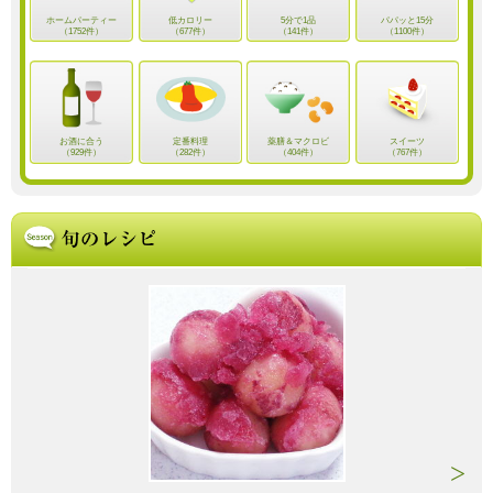
ホームパーティー
低カロリー
5分で1品
パパッと15分
（1752件）
（677件）
（141件）
（1100件）
お酒に合う
定番料理
薬膳＆マクロビ
スイーツ
（929件）
（282件）
（404件）
（767件）