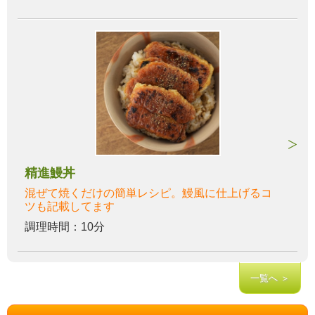
精進鰻丼
混ぜて焼くだけの簡単レシピ。鰻風に仕上げるコ
ツも記載してます
調理時間：10分
一覧へ ＞