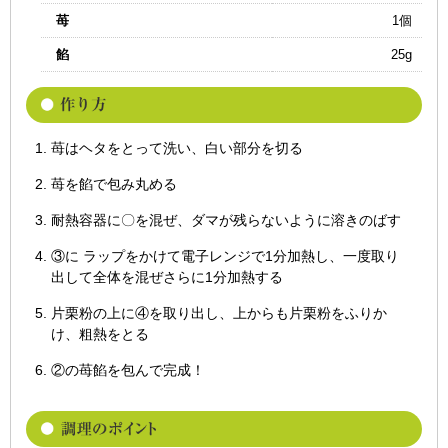
苺
1個
餡
25g
苺はヘタをとって洗い、白い部分を切る
苺を餡で包み丸める
耐熱容器に〇を混ぜ、ダマが残らないように溶きのばす
③に ラップをかけて電子レンジで1分加熱し、一度取り
出して全体を混ぜさらに1分加熱する
片栗粉の上に④を取り出し、上からも片栗粉をふりか
け、粗熱をとる
②の苺餡を包んで完成！