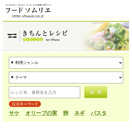
サケ
オリーブの実
卵
ネギ
パスタ