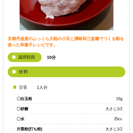
京都丹波産のふっくら大粒の小豆と讃岐和三盆糖でつくる餡を
使った和菓子レシピです。
10分
1人分
〇白玉粉
15g
〇砂糖
大さじ1/2
〇水
25cc
片栗粉(打ち粉)
大さじ1/2