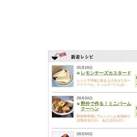
05月29日
レモンチーズカスタード
レンジで手軽に炊き上げるカスター
ドクリーム。たっぷりパンには...
09月04日
野外で作る！ミニバーム
クーヘン
野外料理用にアレンジした生地作り
は混ぜるだけ♪ あとはのんび...
09月04日