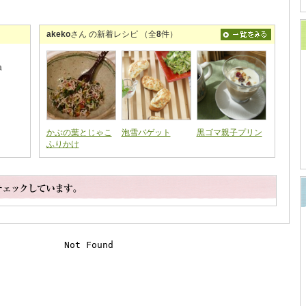
akeko
さん の新着レシピ （全
8
件）
a
かぶの葉とじゃこ
泡雪バゲット
黒ゴマ親子プリン
ふりかけ