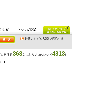
最新レシピをRSSで購読する
363
4813
プロ料理家
名によるプロのレシピ
件