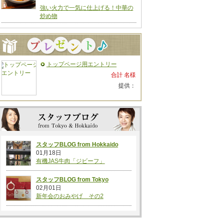
強い火力で一気に仕上げる！中華の
炒め物
トップページ用エントリー
合計 名様
提供：
スタッフBLOG from Hokkaido
01月18日
有機JAS牛肉「ジビーフ」
スタッフBLOG from Tokyo
02月01日
新年会のおみやげ その2