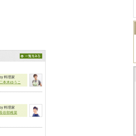
by 料理家
二本木ゆうこ
by 料理家
長谷部稚菜