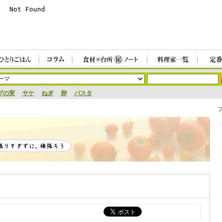
ブの実
サケ
ねぎ
卵
パスタ