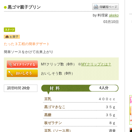
黒ゴマ親子プリン
by 料理家
akeko
03月10日
たった３工程の簡単デザート
簡単ソースをかけて出来上がり
MYクリップ数（
0
件）
※
MYクリップとは？
おいしそう数（
0
件）
4人分
調理時間
20分
豆乳
４００ｃｃ
黒ゴマきなこ
３５ｇ
黒糖
３５ｇ
板ゼラチン
８ｇ
豆乳（ソース用）
適量