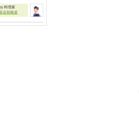
by 料理家
長谷部稚菜