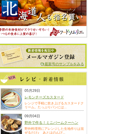
最新号のサンプルをみる
05月29日
レモンチーズカスタード
レンジで手軽に炊き上げるカスタードク
リーム。たっぷりパンには...
09月04日
野外で作る！ミニバームクーヘン
野外料理用にアレンジした生地作りは混
ぜるだけ♪ あとはのんび...