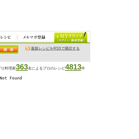
最新レシピをRSSで購読する
363
4813
プロ料理家
名によるプロのレシピ
件