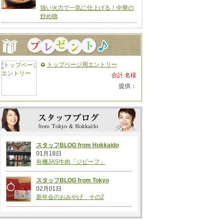
強い火力で一気に仕上げる！中華の
炒め物
トップページ用エントリー
合計 名様
提供：
スタッフBLOG from Hokkaido
01月18日
有機JAS牛肉「ジビーフ」
スタッフBLOG from Tokyo
02月01日
新年会のおみやげ その2