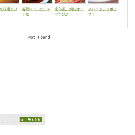
が味噌クリ
若鶏ロールのトマ
南仏風、鯛のオー
スパニッシュポテ
ト煮
ブン焼き
サラ