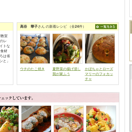
高谷 華子
さん の新着レシピ （全
24
件）
理教室
のレ
イトな
な食材
ろは省
ンと」
ウチのたこ焼き
夏野菜の揚げ浸し
かぼちゃとローズ
我が家ふう
マリーのフォカッ
チャ