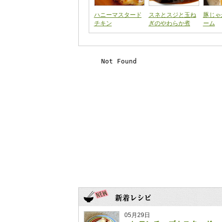
ハニーマスタード
スネとスジと玉ね
豚じゃ
チキン
ぎのやわらか煮
ーム
05月29日