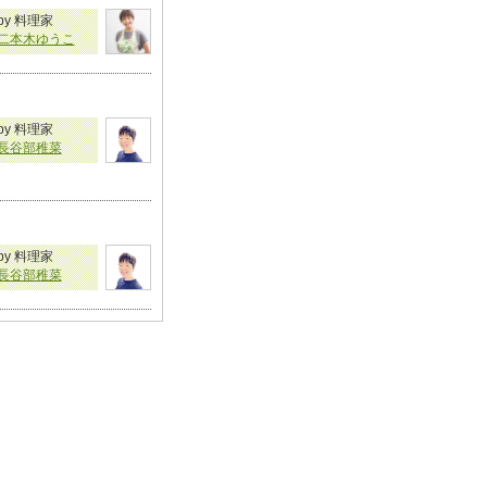
by 料理家
二本木ゆうこ
by 料理家
長谷部稚菜
by 料理家
長谷部稚菜