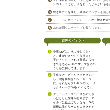
４に小麦粉小さじ１ほどを振りいれ、焦が
ンの１／３ほど、湯を切ったじゃがいもを
焼き皿に５を移し、残りのブルサンを崩し
２００℃のオーブンで、こんがり焼き色が
あれば彩りにチャイブを散らします。
小玉ねぎは、水に浸しておく
と、皮がむきやすくなります。
手に入りにくければ普通の玉ね
ぎでもちろんOKです。大きめの
くし形に切って使います。
子供向け、ビールと合わせるな
ら…鶏を粗挽きのソーセージ
に。それならブルサンの”ガーリ
ック＆ハーブ”がおすすめです。
クリームチーズベースなのでさ
っぱりした酸味があります。マ
イルドに仕上げたいなら、５の
最後に生クリームを１００ｃｃ