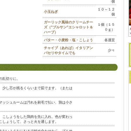
個
１０～１２
小玉ねぎ
個
ガーリック風味のクリームチー
１個（１５
ズ（”ブルサン”エシャロット＆
０ｇ）
ハーブ）
バター・小麦粉・塩・こしょう
各適宜
チャイブ（あれば）イタリアン
少々
パセリやタイムでも
の乱切りに。
、少し芯が残るくらいまで茹でます。（または
マッシュルームは汚れを刷毛で払い、鶏は小さ
、こしょうをした鶏肉を先に入れ、色が変わっ
こしょうして、さっと火を通します。