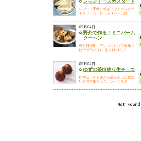
レモンチーズカスタード
レンジで手軽に炊き上げるカスター
ドクリーム。たっぷりパンには...
09月04日
野外で作る！ミニバーム
クーヘン
野外料理用にアレンジした生地作り
は混ぜるだけ♪ あとはのんび...
09月04日
ゆずの茶巾絞り生チョコ
ゆずピールとみかん蜜が入った程よ
い苦味の生チョコ。ソーテルヌ...