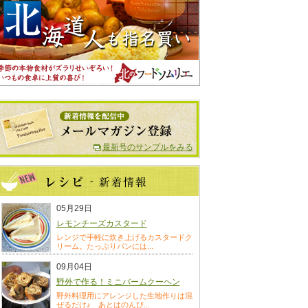
最新号のサンプルをみる
05月29日
レモンチーズカスタード
レンジで手軽に炊き上げるカスタードク
リーム。たっぷりパンには...
09月04日
野外で作る！ミニバームクーヘン
野外料理用にアレンジした生地作りは混
ぜるだけ♪ あとはのんび...