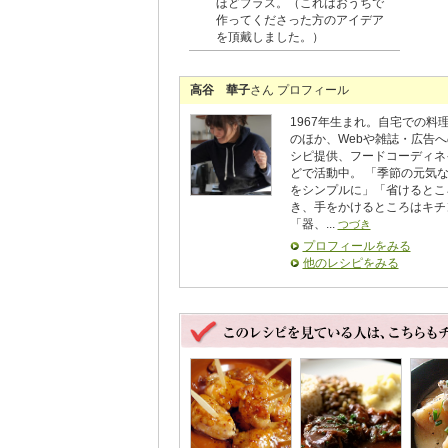
ほどプラス。（これはおうちで
作ってくださった方のアイデア
を頂戴しました。）
高谷 華子
さん プロフィール
1967年生まれ。自宅での料
のほか、Webや雑誌・広告へ
シピ提供、フードコーディネ
どで活動中。 「季節の元気
をシンプルに」「省けるとこ
き、手をかけるところはキチ
「器、...
つづき
プロフィールをみる
他のレシピをみる