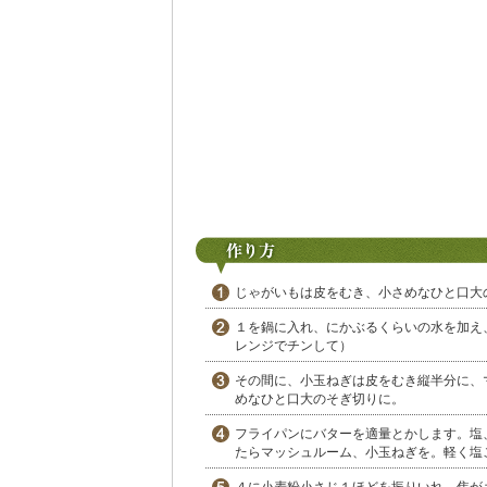
じゃがいもは皮をむき、小さめなひと口大
１を鍋に入れ、にかぶるくらいの水を加え
レンジでチンして）
その間に、小玉ねぎは皮をむき縦半分に、
めなひと口大のそぎ切りに。
フライパンにバターを適量とかします。塩
たらマッシュルーム、小玉ねぎを。軽く塩