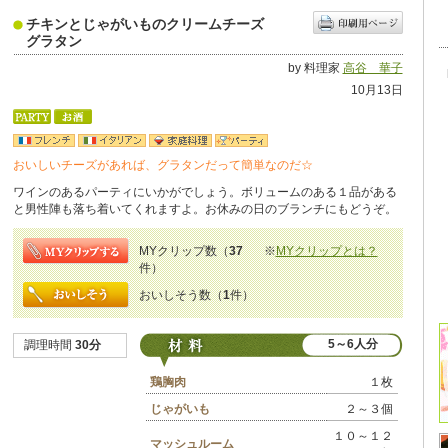
チキンとじゃがいものクリームチーズ
グラタン
by 料理家
高谷 華子
10月13日
おいしいチーズがあれば、グラタンだって簡単なのだ☆
ワインのあるパーティにいかがでしょう。ボリュームのある１品がある
と男性陣も落ち着いてくれますよ。お休みの日のブランチにもどうぞ。
MYクリップ数（
37
※
MYクリップとは？
件）
おいしそう数（
1
件）
5～6人分
調理時間
30分
鶏胸肉
１枚
じゃがいも
２～３個
１０～１２
マッシュルーム