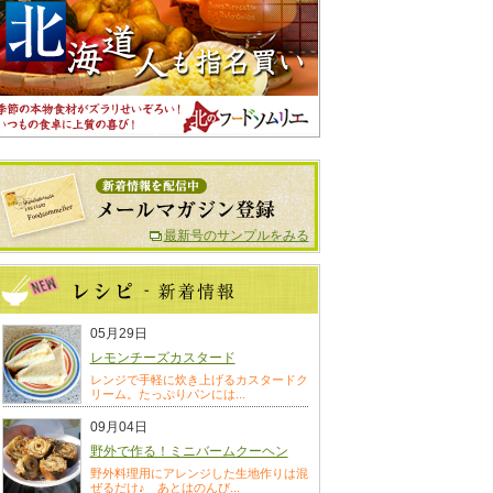
最新号のサンプルをみる
05月29日
レモンチーズカスタード
レンジで手軽に炊き上げるカスタードク
リーム。たっぷりパンには...
09月04日
野外で作る！ミニバームクーヘン
野外料理用にアレンジした生地作りは混
ぜるだけ♪ あとはのんび...