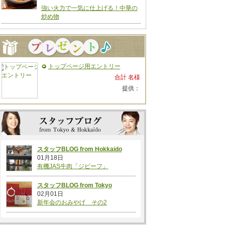
強い火力で一気に仕上げる！中華の
炒め物
トップページ用エントリー
合計 名様
提供：
スタッフBLOG from Hokkaido
01月18日
有機JAS牛肉「ジビーフ」
スタッフBLOG from Tokyo
02月01日
新年会のおみやげ その2