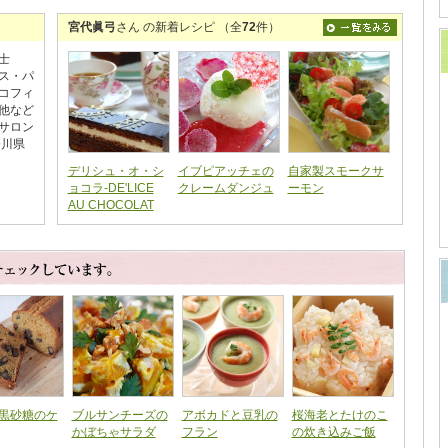
宮代眞弓
さん の新着レシピ （全
72
件）
士
ス・パ
コフィ
他など
サロン
奈川県
デリシュ・オ・シ
イブピアッチェの
自家製スモークサ
ョコラ-DE'LICE
クレームダンジュ
ーモン
AU CHOCOLAT
黒砂糖のケ
ブルサンチーズの
アボカドと豆乳の
桜海老とたけのこ
かぼちゃサラダ
フラン
の炊き込みご飯