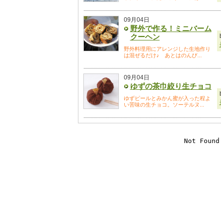
09月04日
野外で作る！ミニバーム
クーヘン
野外料理用にアレンジした生地作り
は混ぜるだけ♪ あとはのんび...
09月04日
ゆずの茶巾絞り生チョコ
ゆずピールとみかん蜜が入った程よ
い苦味の生チョコ。ソーテルヌ...