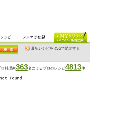
最新レシピをRSSで購読する
363
4813
プロ料理家
名によるプロのレシピ
件