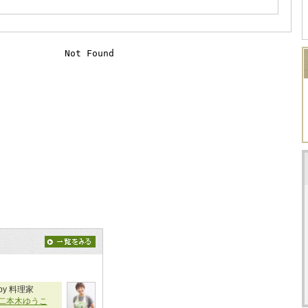
by 料理家
二本木ゆうこ