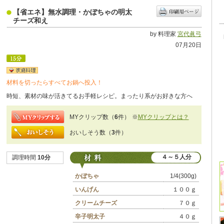
【省エネ】無水調理・かぼちゃの明太
チーズ和え
by 料理家
宮代眞弓
07月20日
材料を切ったらすべてお鍋へ投入！
時短、素材の味が活きてるお手軽レシピ。まったり系がお好きな方へ
MYクリップ数（
6
件）
※
MYクリップとは？
おいしそう数（
3
件）
４～５人分
調理時間
10分
かぼちゃ
1/4(300g)
いんげん
１００ｇ
クリームチーズ
７０ｇ
辛子明太子
４０ｇ