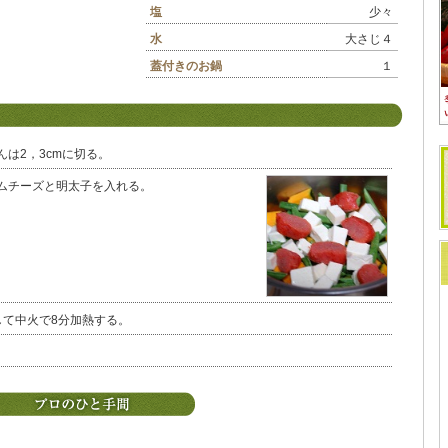
塩
少々
水
大さじ４
蓋付きのお鍋
１
は2，3cmに切る。
ムチーズと明太子を入れる。
して中火で8分加熱する。