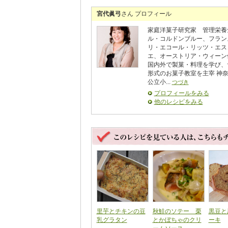
宮代眞弓
さん プロフィール
家庭洋菓子研究家 管理栄養
ル・コルドンブルー、フラン
リ・エコール・リッツ・エス
エ、オーストリア・ウィーン
国内外で製菓・料理を学び、
形式のお菓子教室を主宰 神
公立小...
つづき
プロフィールをみる
他のレシピをみる
里芋とチキンの豆
秋鮭のソテー 栗
黒豆と
乳グラタン
とかぼちゃのクリ
ーキ