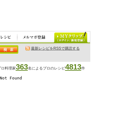
最新レシピをRSSで購読する
363
4813
プロ料理家
名によるプロのレシピ
件