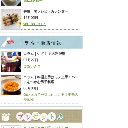
vol.189 柚子
特集｜旬レシピ・カレンダー
12月05日
vol.188 ごぼう
コラム｜いざ！ 男の料理塾
07月27日
ごあいさつ
コラム｜料理上手はモテ上手！ハー
トをつかむ男子料理
06月03日
強い火力で一気に仕上げる！中華の
炒め物
トップページ用エントリー