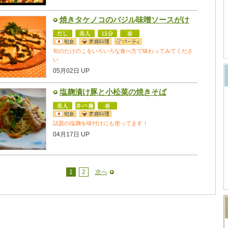
焼きタケノコのバジル味噌ソースがけ
旬のたけのこをいろいろな食べ方で味わってみてくださ
い
05月02日 UP
塩麹漬け豚と小松菜の焼きそば
話題の塩麹を味付けにも使ってます！
04月17日 UP
1
2
次へ