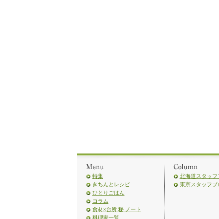
特集
北海道スタッフ
きちんとレシピ
東京スタッフブ
ひとりごはん
コラム
食材×台所 秘 ノート
料理家一覧