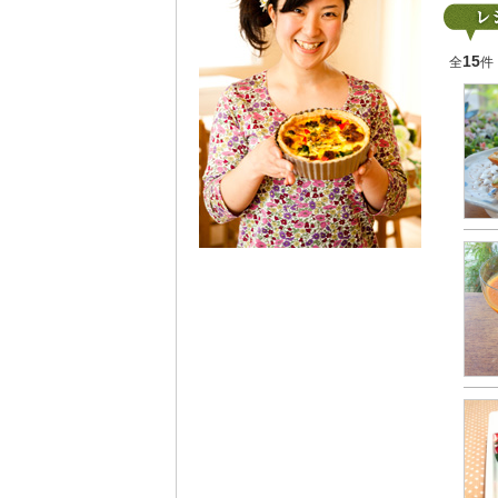
15
全
件