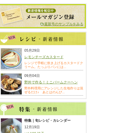
最新号のサンプルをみる
05月29日
レモンチーズカスタード
レンジで手軽に炊き上げるカスタードク
リーム。たっぷりパンには...
09月04日
野外で作る！ミニバームクーヘン
野外料理用にアレンジした生地作りは混
ぜるだけ♪ あとはのんび...
特集｜旬レシピ・カレンダー
12月19日