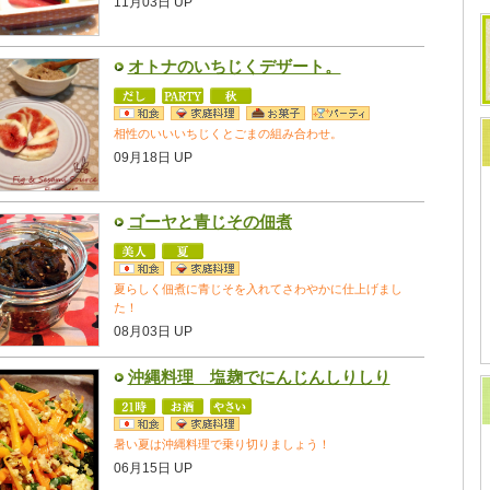
11月03日 UP
オトナのいちじくデザート。
相性のいいいちじくとごまの組み合わせ。
09月18日 UP
ゴーヤと青じその佃煮
夏らしく佃煮に青じそを入れてさわやかに仕上げまし
た！
08月03日 UP
沖縄料理 塩麹でにんじんしりしり
暑い夏は沖縄料理で乗り切りましょう！
06月15日 UP