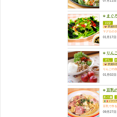
07月11日
まぐ
マグロの
01月17日
りん
りんごの
01月02日
豆乳
豆乳で作
09月27日