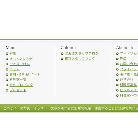
特集
北海道スタッフブログ
フードソム
きちんとレシピ
東京スタッフブログ
FAQ
ひとりごはん
お問い合わ
コラム
プライバシ
食材×台所 秘 ノート
著作権・免
料理家一覧
運営会社
食のプロブログ
料理家募集
プレゼント
ビジネスメ
料理家への
このサイトの写真、イラスト、文章を著作者に無断で転載、使用することは法律で禁じ