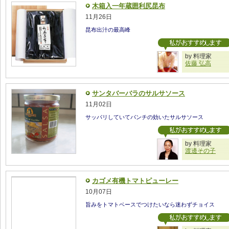
木箱入一年蔵囲利尻昆布
11月26日
昆布出汁の最高峰
by 料理家
佐藤 弘高
サンタバーバラのサルサソース
11月02日
サッパリしていてパンチの効いたサルサソース
by 料理家
渡邊その子
カゴメ有機トマトピューレー
10月07日
旨みをトマトベースでつけたいなら迷わずチョイス