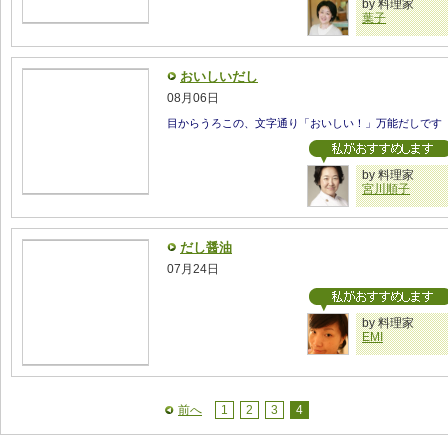
by 料理家
葉子
おいしいだし
08月06日
目からうろこの、文字通り「おいしい！」万能だしです
by 料理家
宮川順子
だし醤油
07月24日
by 料理家
EMI
前へ
1
2
3
4