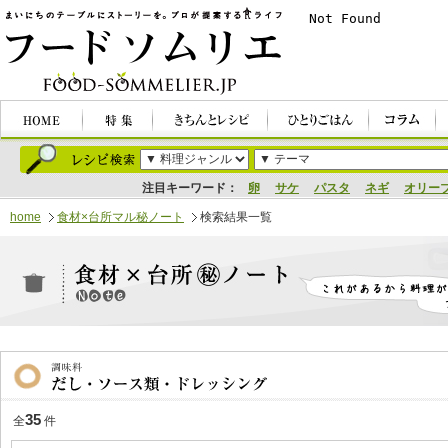
注目キーワード：
卵
サケ
パスタ
ネギ
オリー
home
食材×台所マル秘ノート
検索結果一覧
35
全
件