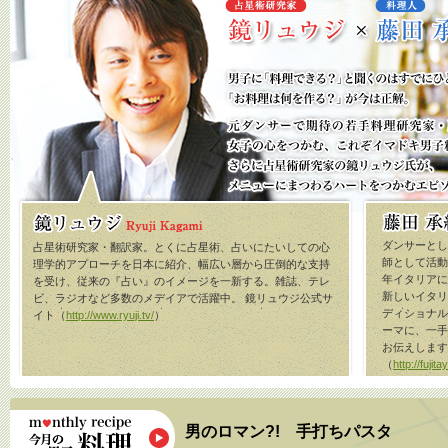
ダンサーとし
占星術研究家・翻訳家。とくに占星術、占いにたいしての心
師として活動
理学的アプローチを日本に紹介、幅広い層から圧倒的な支持
年イタリアに渡
を受け、従来の『占い』のイメージを一新する。雑誌、テレ
新しいイタリ
ビ、ラジオなど多数のメデイアで活躍中。 鏡リュウジ公式サ
ディショナル
イト（
http://www.ryuji.tv/
）
ーマに、一手
お伝えします
（
http://fujit
男のロマン?! 手打ちパスタ