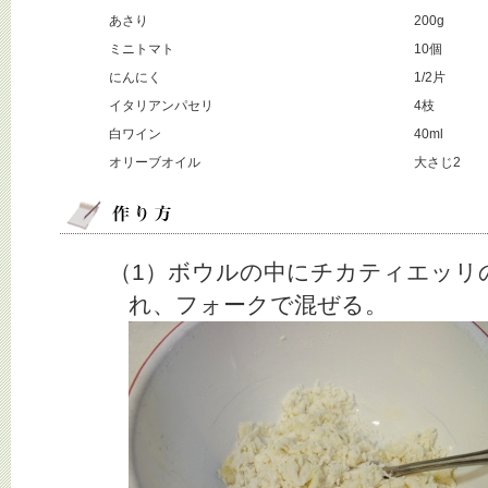
あさり
200g
ミニトマト
10個
にんにく
1/2片
イタリアンパセリ
4枝
白ワイン
40ml
オリーブオイル
大さじ2
（1）ボウルの中にチカティエッリ
れ、フォークで混ぜる。