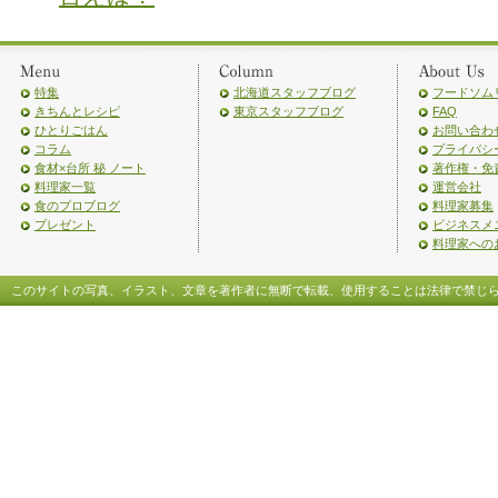
特集
北海道スタッフブログ
フードソム
きちんとレシピ
東京スタッフブログ
FAQ
ひとりごはん
お問い合わ
コラム
プライバシ
食材×台所 秘 ノート
著作権・免
料理家一覧
運営会社
食のプロブログ
料理家募集
プレゼント
ビジネスメ
料理家への
このサイトの写真、イラスト、文章を著作者に無断で転載、使用することは法律で禁じ