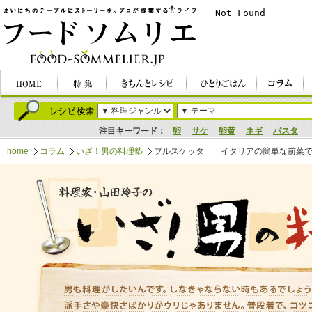
注目キーワード：
卵
サケ
卵黄
ネギ
パスタ
home
コラム
いざ！男の料理塾
ブルスケッタ イタリアの簡単な前菜で