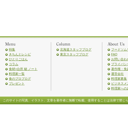
特集
北海道スタッフブログ
フードソム
きちんとレシピ
東京スタッフブログ
FAQ
ひとりごはん
お問い合わ
コラム
プライバシ
食材×台所 秘 ノート
著作権・免
料理家一覧
運営会社
食のプロブログ
料理家募集
プレゼント
ビジネスメ
料理家への
このサイトの写真、イラスト、文章を著作者に無断で転載、使用することは法律で禁じ