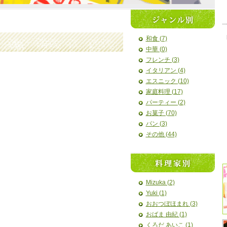
和食 (7)
中華 (0)
フレンチ (3)
イタリアン (4)
エスニック (10)
家庭料理 (17)
パーティー (2)
お菓子 (70)
パン (3)
その他 (44)
Mizuka (2)
Yuki (1)
おおつぼほまれ (3)
おばま 由紀 (1)
くろだ あいこ (1)