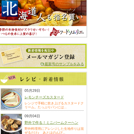
最新号のサンプルをみる
05月29日
レモンチーズカスタード
レンジで手軽に炊き上げるカスタードク
リーム。たっぷりパンには...
09月04日
野外で作る！ミニバームクーヘン
野外料理用にアレンジした生地作りは混
ぜるだけ♪ あとはのんび...