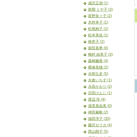
成沢正胡 (1)
新開 ミヤ子 (3)
星野奈々子 (2)
木村幸子 (1)
松尾絢子 (2)
松本美佐 (1)
林恵子 (2)
柴田真希 (6)
梅村 由美子 (3)
森崎繭香 (4)
横塚美穂 (2)
水島弘史 (5)
永倉いちず (1)
永田かおり (2)
沢田けんじ (1)
渡辺 玲 (4)
渥美真由美 (0)
神田麻帆 (2)
福田淳子 (30)
藤沢セリカ (4)
西山朗子 (5)