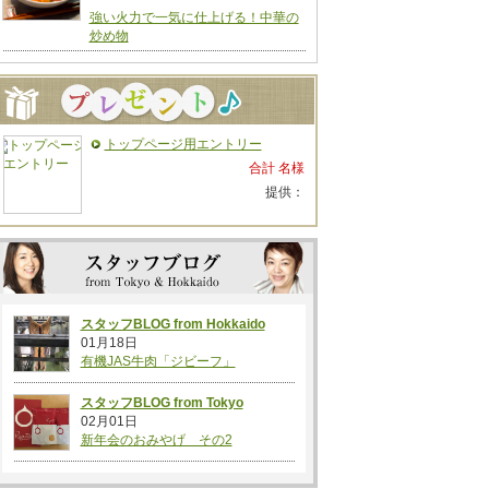
強い火力で一気に仕上げる！中華の
炒め物
トップページ用エントリー
合計 名様
提供：
スタッフBLOG from Hokkaido
01月18日
有機JAS牛肉「ジビーフ」
スタッフBLOG from Tokyo
02月01日
新年会のおみやげ その2