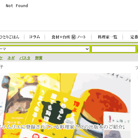
ケ
ネギ
パスタ
卵黄
子