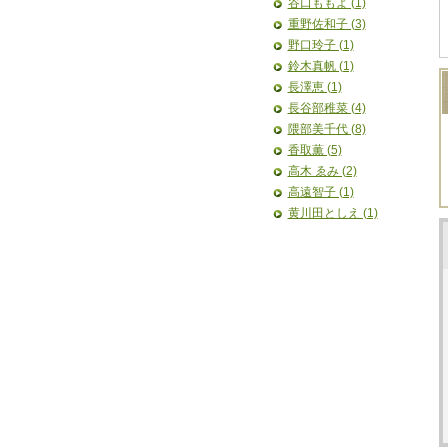
谷口ももよ (1)
重野佐和子 (3)
野口玲子 (1)
鈴木真帆 (1)
長澤恵 (1)
長谷部稚菜 (4)
隈部美千代 (8)
香取薫 (5)
高木 ゑみ (2)
高遠智子 (1)
黄川田としえ (1)