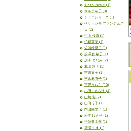
ちづかみゆき (1)
サルボ恭子 (8)
シトロンヨーコ (1)
ベリッシモ フランチェス
コ (2)
中山 桜甫 (1)
伯母直美 (1)
佐藤絵里子 (1)
前澤 由希子 (1)
加瀬 まなみ (2)
北山 彩子 (1)
吉川文子 (1)
吉永麻衣子 (1)
宮沢うらら (10)
小田川さなえ (4)
山崎 彩 (2)
山田玲子 (1)
岡田由里子 (1)
岩本 ゆき子 (1)
平沼亜由美 (1)
廣瀬 ちえ (1)