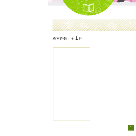
1
検索件数：全
件
1