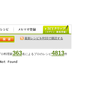
最新レシピをRSSで購読する
363
4813
プロ料理家
名によるプロのレシピ
件