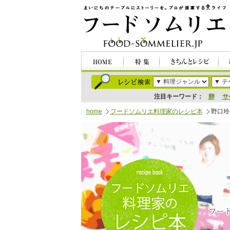
注目キーワード：
卵
サ
home
フードソムリエ料理家のレシピ本
野口玲