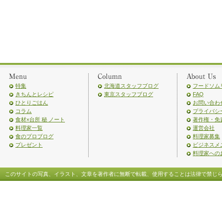
特集
北海道スタッフブログ
フードソム
きちんとレシピ
東京スタッフブログ
FAQ
ひとりごはん
お問い合わ
コラム
プライバシ
食材×台所 秘 ノート
著作権・免
料理家一覧
運営会社
食のプロブログ
料理家募集
プレゼント
ビジネスメ
料理家への
このサイトの写真、イラスト、文章を著作者に無断で転載、使用することは法律で禁じ