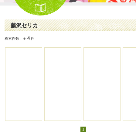
藤沢セリカ
4
検索件数：全
件
1