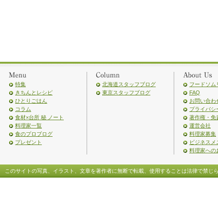
特集
北海道スタッフブログ
フードソム
きちんとレシピ
東京スタッフブログ
FAQ
ひとりごはん
お問い合わ
コラム
プライバシ
食材×台所 秘 ノート
著作権・免
料理家一覧
運営会社
食のプロブログ
料理家募集
プレゼント
ビジネスメ
料理家への
このサイトの写真、イラスト、文章を著作者に無断で転載、使用することは法律で禁じ