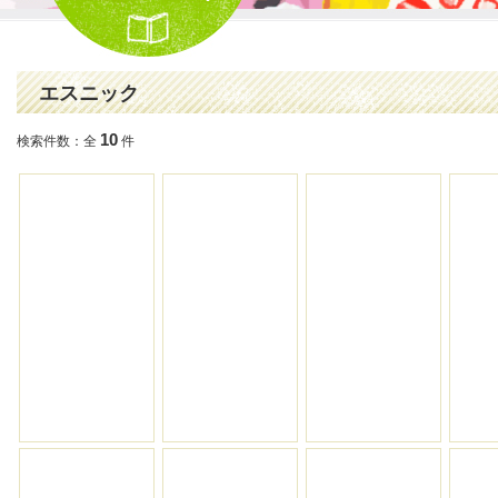
エスニック
10
検索件数：全
件