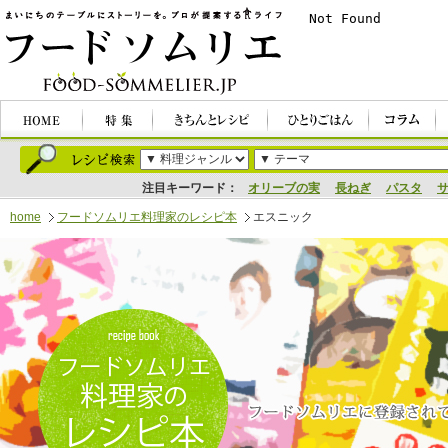
注目キーワード：
オリーブの実
長ねぎ
パスタ
home
フードソムリエ料理家のレシピ本
エスニック