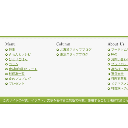
特集
北海道スタッフブログ
フードソム
きちんとレシピ
東京スタッフブログ
FAQ
ひとりごはん
お問い合わ
コラム
プライバシ
食材×台所 秘 ノート
著作権・免
料理家一覧
運営会社
食のプロブログ
料理家募集
プレゼント
ビジネスメ
料理家への
このサイトの写真、イラスト、文章を著作者に無断で転載、使用することは法律で禁じ