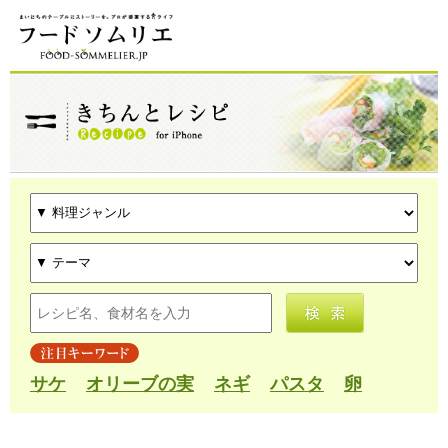
サケ
オリーブの実
ネギ
パスタ
卵