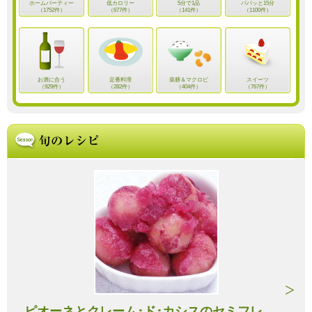
ホームパーティー
低カロリー
5分で1品
パパッと15分
（1752件）
（677件）
（141件）
（1100件）
お酒に合う
定番料理
薬膳＆マクロビ
スイーツ
（929件）
（282件）
（404件）
（767件）
ピオーネとクレーム･ド･カシスのセミフレ