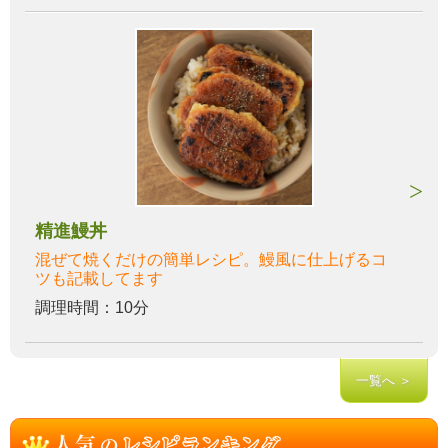
精進鰻丼
混ぜて焼くだけの簡単レシピ。鰻風に仕上げるコ
ツも記載してます
調理時間：10分
一覧へ ＞