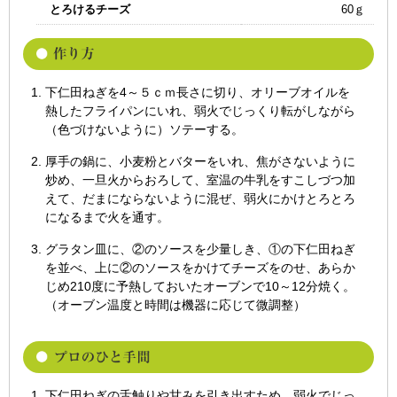
とろけるチーズ
60ｇ
下仁田ねぎを4～５ｃｍ長さに切り、オリーブオイルを
熱したフライパンにいれ、弱火でじっくり転がしながら
（色づけないように）ソテーする。
厚手の鍋に、小麦粉とバターをいれ、焦がさないように
炒め、一旦火からおろして、室温の牛乳をすこしづつ加
えて、だまにならないように混ぜ、弱火にかけとろとろ
になるまで火を通す。
グラタン皿に、②のソースを少量しき、①の下仁田ねぎ
を並べ、上に②のソースをかけてチーズをのせ、あらか
じめ210度に予熱しておいたオーブンで10～12分焼く。
（オーブン温度と時間は機器に応じて微調整）
下仁田ねぎの舌触りや甘みを引き出すため、弱火でじっ