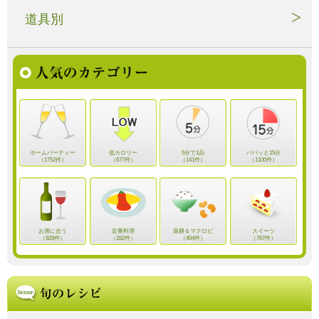
道具別
ホームパーティー
低カロリー
5分で1品
パパッと15分
（1752件）
（677件）
（141件）
（1100件）
お酒に合う
定番料理
薬膳＆マクロビ
スイーツ
（929件）
（282件）
（404件）
（767件）