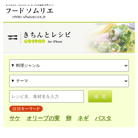
サケ
オリーブの実
卵
ネギ
パスタ