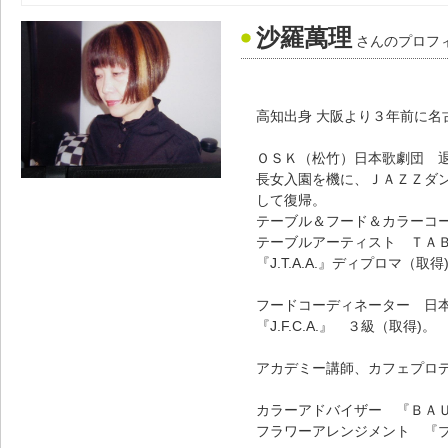
沙羅萬理
さんのプロフ
高知出身 大阪より３年前に名
ＯＳＫ（松竹）日本歌劇団 
長女入園を機に、ＪＡＺＺダ
して復帰。
テーブル＆フード＆カラーコ
テーブルアーティスト ＴＡ
『J.T.A.A.』ディプロマ（取得
フードコーディネーター 日
『J.F.C.A.』 ３級（取得)。
アカデミー講師、カフェプロ
カラーアドバイザー 『ＢＡＵ
フラワーアレンジメント 『