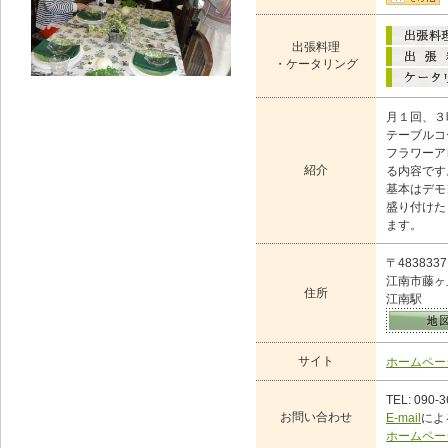
出張料理
・ケータリング
月１回、３
テーブルコ
フラワーア
紹介
る内容です
基本はデモ
盛り付けた
ます。
〒4838337
江南市藤ヶ
住所
江南駅
サイト
ホームペー
TEL: 090-
お問い合わせ
E-mail
によ
ホームペー