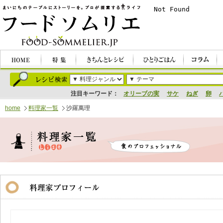
注目キーワード：
オリーブの実
サケ
ねぎ
卵
home
料理家一覧
沙羅萬理