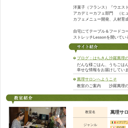
洋菓子（フランス）『ウエス
アカデミーカフェ部門 （ヒュ
カフェメニュー開発、人材育
自宅にてテーブル＆フードコー
ストレッチLessonを開いてい
ブログ：はちきん沙羅萬理の
だんな様ごはん、うちごは
幸せな情報をお届けして
萬理サロンへようこそ
教室のご案内 沙羅萬理
萬理サ
教室名
ジャンル