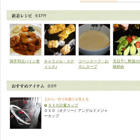
全
17
件
鶏手羽元パイン煮
キャラメル・ステ
コーンスープ・お
天日干し野菜の
ィック♪
ろしスープ
味炒め
全
1
件
上から一目で目盛りが見える
ＯＸＯ計量カップ
ＯＸＯ（オクソー）アングルドメジャ
ーカップ