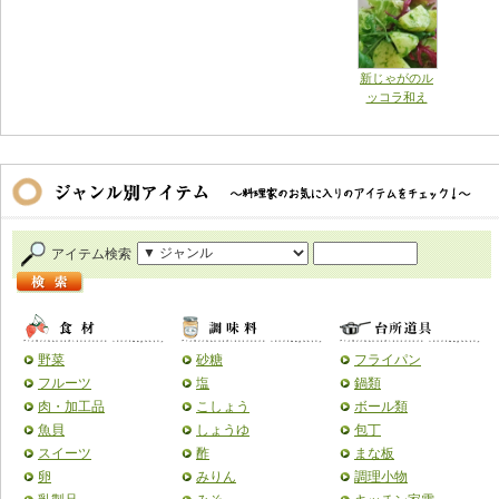
新じゃがのル
ッコラ和え
アイテム検索
野菜
砂糖
フライパン
フルーツ
塩
鍋類
肉・加工品
こしょう
ボール類
魚貝
しょうゆ
包丁
スイーツ
酢
まな板
卵
みりん
調理小物