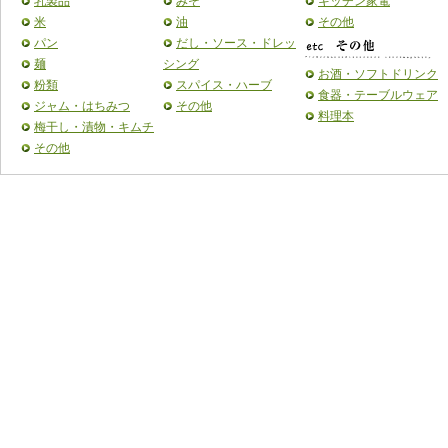
乳製品
みそ
キッチン家電
米
油
その他
パン
だし・ソース・ドレッ
麺
シング
お酒・ソフトドリンク
粉類
スパイス・ハーブ
食器・テーブルウェア
ジャム・はちみつ
その他
料理本
梅干し・漬物・キムチ
その他