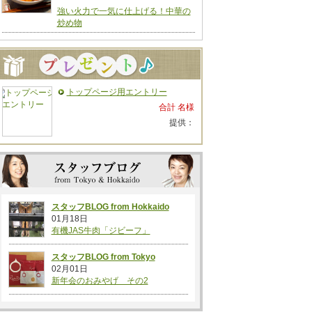
強い火力で一気に仕上げる！中華の
炒め物
トップページ用エントリー
合計 名様
提供：
スタッフBLOG from Hokkaido
01月18日
有機JAS牛肉「ジビーフ」
スタッフBLOG from Tokyo
02月01日
新年会のおみやげ その2