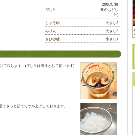
200CC(椎
だし汁
茸のもどし
汁)
しょうゆ
大さじ3
みりん
大さじ3
きび砂糖
小さじ1
つけて戻します。(戻し汁は煮汁として使います)
湯でさっと茹でてザル上げしておきます。