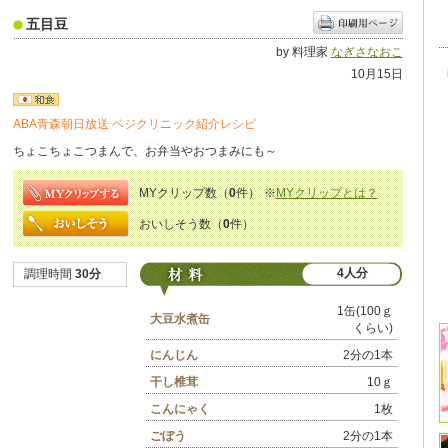
五目豆
by 料理家
なぎさなおこ
10月15日
ABA青森朝日放送 ベジクリニック紹介レシピ
ちょこちょこつまんで、お弁当やおつまみにも～
MYクリップ数（
0
件）
※
MYクリップとは？
おいしそう数（
0
件）
4人分
調理時間
30分
1缶(100ｇ
大豆水煮缶
くらい)
にんじん
2分の1本
干し椎茸
10ｇ
こんにゃく
1枚
ごぼう
2分の1本