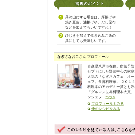
具沢山にする場合は、厚揚げや
焼き豆腐、油揚げや、だし昆布
などを加えてもいいですね！
ひじきを加えて炊き込みご飯の
具にしても美味しいです。
なぎさなおこ
さん プロフィール
青森県八戸市在住。病気予防
セプトにした野菜中心の家庭
人気の「なぎさカフェ」オー
ェフ。食育料理家。 ２０１
料理本のアカデミー賞とも呼
「グルマン世界料理本大賞」
ンシェフ...
つづき
プロフィールをみる
他のレシピをみる