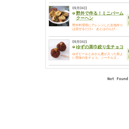
09月04日
野外で作る！ミニバーム
クーヘン
野外料理用にアレンジした生地作り
は混ぜるだけ♪ あとはのんび...
09月04日
ゆずの茶巾絞り生チョコ
ゆずピールとみかん蜜が入った程よ
い苦味の生チョコ。ソーテルヌ...