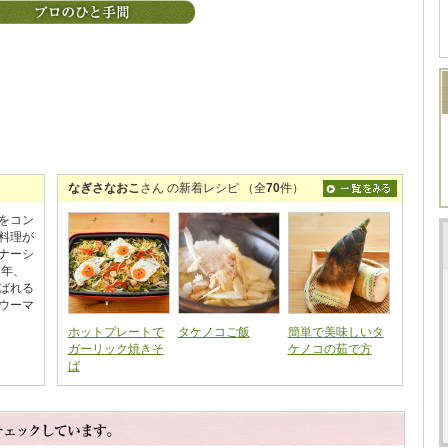
なぎさなおこ
さん の新着レシピ （全
70
件）
をコン
料理が
ナーシ
４年、
ばれる
ウーマ
ホットプレートで
タケノコご飯
簡単で美味しいタ
ガーリック焼きそ
ケノコの茹で方
ば