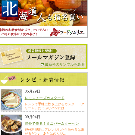
最新号のサンプルをみる
05月29日
レモンチーズカスタード
レンジで手軽に炊き上げるカスタードク
リーム。たっぷりパンには...
09月04日
野外で作る！ミニバームクーヘン
野外料理用にアレンジした生地作りは混
ぜるだけ♪ あとはのんび...