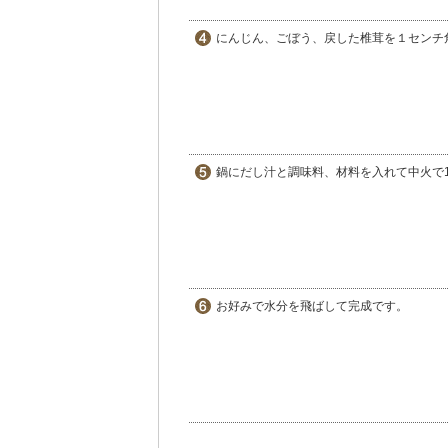
にんじん、ごぼう、戻した椎茸を１センチ
鍋にだし汁と調味料、材料を入れて中火で
お好みで水分を飛ばして完成です。