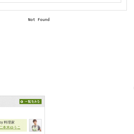
by 料理家
二本木ゆうこ