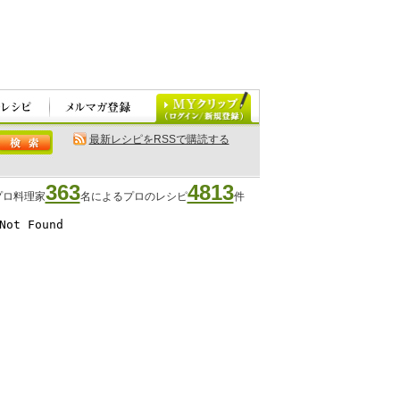
最新レシピをRSSで購読する
363
4813
プロ料理家
名によるプロのレシピ
件