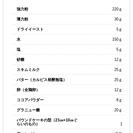
強力粉
220ｇ
薄力粉
30ｇ
ドライイースト
5ｇ
水
150ｇ
塩
5ｇ
砂糖
12ｇ
スキムミルク
25ｇ
バター（カルピス発酵無塩）
25ｇ
卵（全鶏卵）
12ｇ
ココアパウダー
8ｇ
グラニュー糖
20ｇ
パウンドケーキの型（23㎝×10㎝ぐ
らいのもの）
1