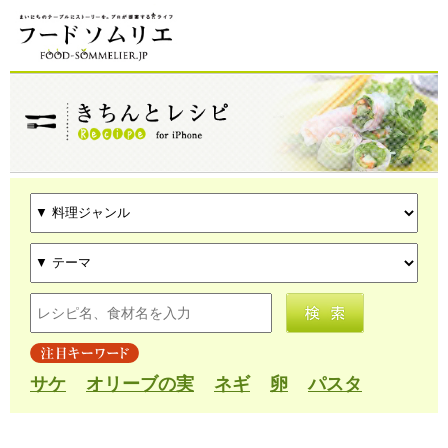
サケ
オリーブの実
ネギ
卵
パスタ