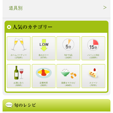
道具別
ホームパーティー
低カロリー
5分で1品
パパッと15分
（1752件）
（677件）
（141件）
（1100件）
お酒に合う
定番料理
薬膳＆マクロビ
スイーツ
（929件）
（282件）
（404件）
（767件）