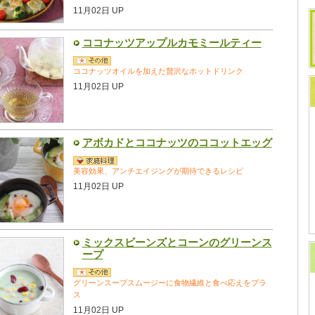
11月02日 UP
ココナッツアップルカモミールティー
ココナッツオイルを加えた贅沢なホットドリンク
11月02日 UP
アボカドとココナッツのココットエッグ
美容効果、アンチエイジングが期待できるレシピ
11月02日 UP
ミックスビーンズとコーンのグリーンス
ープ
グリーンスープスムージーに食物繊維と食べ応えをプラ
ス
11月02日 UP