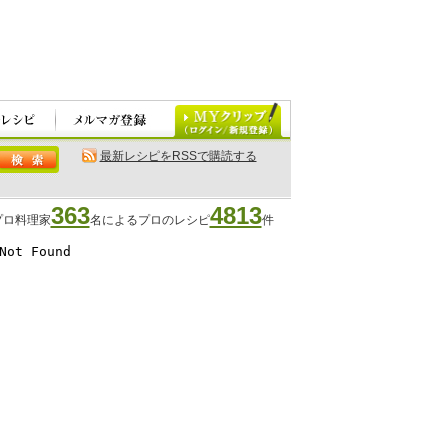
最新レシピをRSSで購読する
363
4813
プロ料理家
名によるプロのレシピ
件