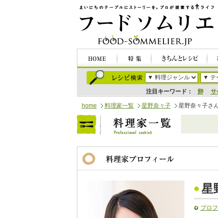
注目キーワード：
卵
サ
home
料理家一覧
星野奈々子
星野奈々子さ
星
プロフ