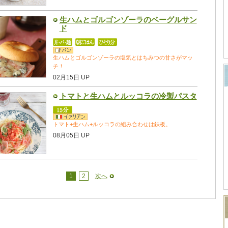
生ハムとゴルゴンゾーラのベーグルサン
ド
生ハムとゴルゴンゾーラの塩気とはちみつの甘さがマッ
チ！
02月15日 UP
トマトと生ハムとルッコラの冷製パスタ
トマト+生ハム+ルッコラの組み合わせは鉄板。
08月05日 UP
1
2
次へ