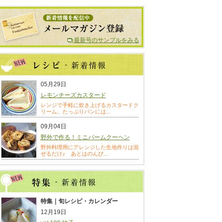
最新号のサンプルをみる
05月29日
レモンチーズカスタード
レンジで手軽に炊き上げるカスタードク
リーム。たっぷりパンには...
09月04日
野外で作る！ミニバームクーヘン
野外料理用にアレンジした生地作りは混
ぜるだけ♪ あとはのんび...
特集｜旬レシピ・カレンダー
12月19日