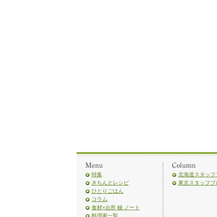
特集
北海道スタッフ
きちんとレシピ
東京スタッフブ
ひとりごはん
コラム
食材×台所 秘 ノート
料理家一覧