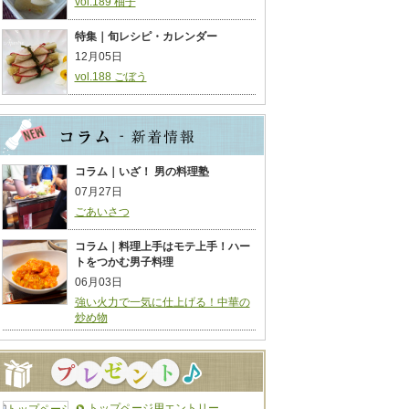
vol.189 柚子
特集｜旬レシピ・カレンダー
12月05日
vol.188 ごぼう
コラム｜いざ！ 男の料理塾
07月27日
ごあいさつ
コラム｜料理上手はモテ上手！ハー
トをつかむ男子料理
06月03日
強い火力で一気に仕上げる！中華の
炒め物
トップページ用エントリー