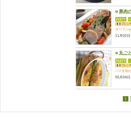
豚肉
オーブン
11月02日
丸ご
パイ生地
05月04日
1