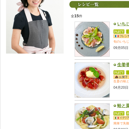
15
全
件
いち
旬のいち
09月05日
生姜
生姜の味
04月20日
蛤と
簡単で失