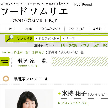
注目キーワード：
オリーブの実
パスタ
ねぎ
サ
home
料理家一覧
米持 祐子
米持 祐子さんのレシピ一覧
米持 祐子
さんのレシピ一
プロフィールへ戻る