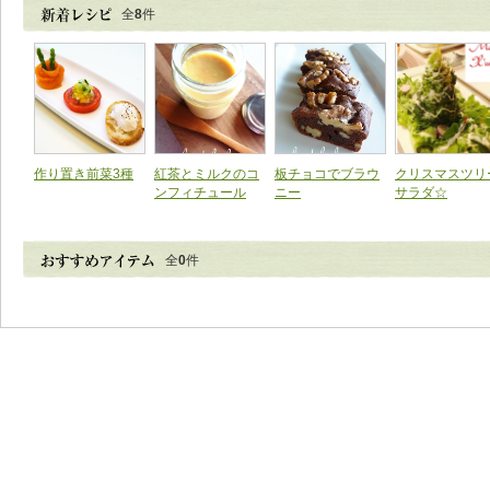
全
8
件
作り置き前菜3種
紅茶とミルクのコ
板チョコでブラウ
クリスマスツリ
ンフィチュール
ニー
サラダ☆
全
0
件