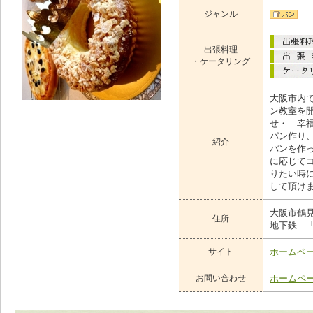
ジャンル
出張料理
・ケータリング
大阪市内で
ン教室を
せ・ 幸
パン作り
紹介
パンを作
に応じて
りたい時
して頂け
大阪市鶴
住所
地下鉄 
サイト
ホームペ
お問い合わせ
ホームペ