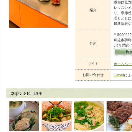
重郡群菰野
レッスンメ
紹介
り。季節感
理とともに
最新情報な
〒5090222
可児市羽崎1
住所
JR可児駅
サイト
ホームペー
お問い合わせ
E-mail
によ
全
9
件