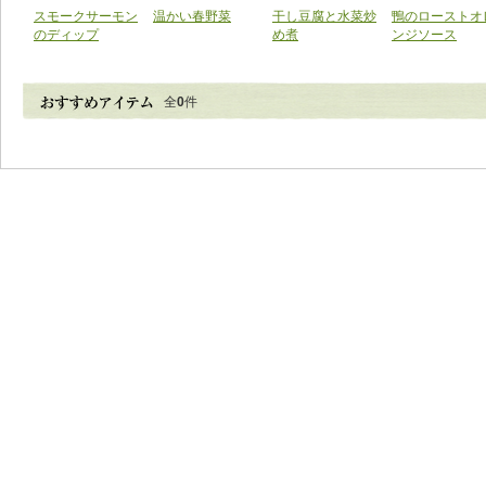
スモークサーモン
温かい春野菜
干し豆腐と水菜炒
鴨のローストオ
のディップ
め煮
ンジソース
全
0
件