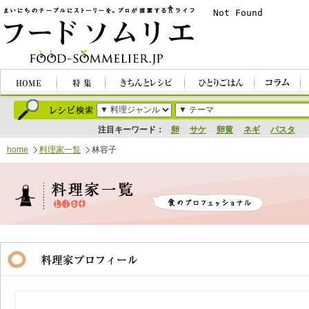
注目キーワード：
卵
サケ
卵黄
ネギ
パスタ
home
料理家一覧
林容子