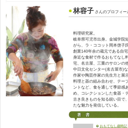
林容子
さんのプロフィー
料理研究家。
岐阜県可児市出身。金城学院
がら、ラ・ココット岡本啓子
創業140年余の蔵元である自宅
身近な食材で作るおもてなし
宅、名古屋、三重のサロンの他
中日文化センター(名古屋市)
作家や陶芸作家の先生方と展
料理と器の組み合わせ、テー
ントなど、食を通して季節感
め、コレクションした食器・
古き良きものを知る鋭い目で
たな魅力を発信している。
おもてなし歳時記