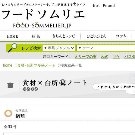
注目キーワード：
オリーブの実
ねぎ
サケ
パス
home
食材×台所マル秘ノート
検索結果一覧
41
全
件