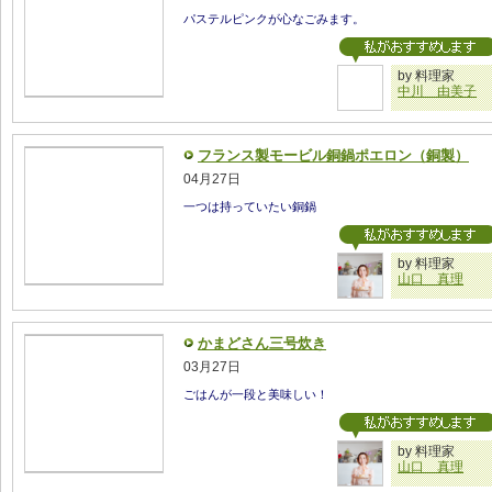
パステルピンクが心なごみます。
by 料理家
中川 由美子
フランス製モービル銅鍋ポエロン（銅製）
04月27日
一つは持っていたい銅鍋
by 料理家
山口 真理
かまどさん三号炊き
03月27日
ごはんが一段と美味しい！
by 料理家
山口 真理