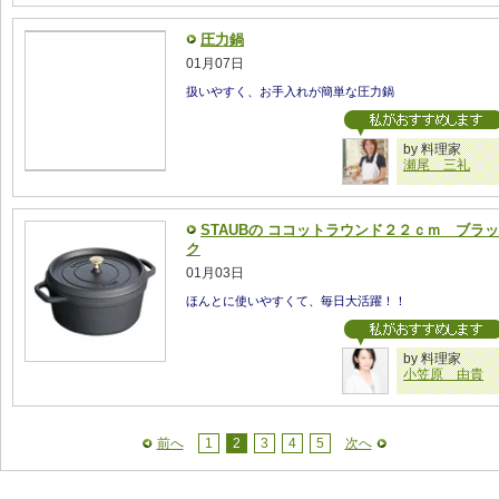
圧力鍋
01月07日
扱いやすく、お手入れが簡単な圧力鍋
by 料理家
瀬尾 三礼
STAUBの ココットラウンド２２ｃｍ ブラッ
ク
01月03日
ほんとに使いやすくて、毎日大活躍！！
by 料理家
小笠原 由貴
前へ
1
2
3
4
5
次へ