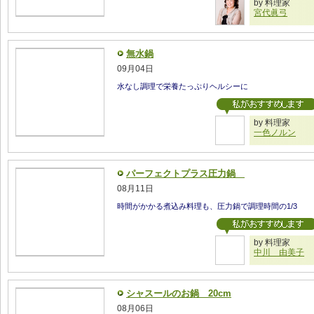
by 料理家
宮代眞弓
無水鍋
09月04日
水なし調理で栄養たっぷりヘルシーに
by 料理家
一色ノルン
パーフェクトプラス圧力鍋
08月11日
時間がかかる煮込み料理も、圧力鍋で調理時間の1/3
by 料理家
中川 由美子
シャスールのお鍋 20cm
08月06日