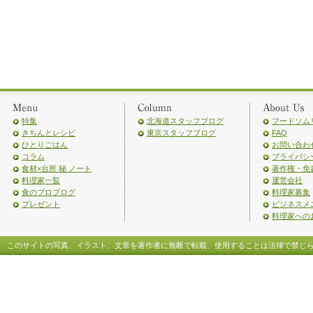
特集
北海道スタッフブログ
フードソム
きちんとレシピ
東京スタッフブログ
FAQ
ひとりごはん
お問い合わ
コラム
プライバシ
食材×台所 秘 ノート
著作権・免
料理家一覧
運営会社
食のプロブログ
料理家募集
プレゼント
ビジネスメ
料理家への
このサイトの写真、イラスト、文章を著作者に無断で転載、使用することは法律で禁じ