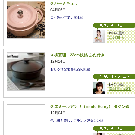
バーミキュラ
04月06日
日本製の可愛い無水鍋
by 料理家
江川和花
柳宗理 22cm鉄鍋 ふた付き
12月14日
おしゃれな南部鉄器の鉄鍋
by 料理家
黄川田 淑江
エミールアンリ（Emile Henry） タジン鍋
12月04日
色も形も美しいフランス製タジン鍋