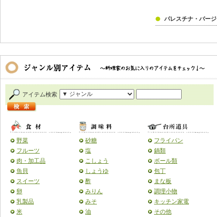
パレスチナ・バージン
アイテム検索
野菜
砂糖
フライパン
フルーツ
塩
鍋類
肉・加工品
こしょう
ボール類
魚貝
しょうゆ
包丁
スイーツ
酢
まな板
卵
みりん
調理小物
乳製品
みそ
キッチン家電
米
油
その他