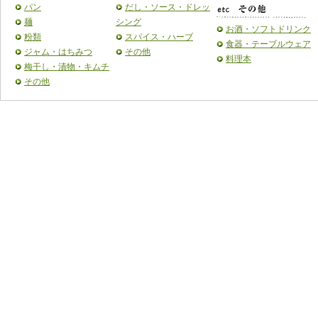
パン
だし・ソース・ドレッ
麺
シング
お酒・ソフトドリンク
粉類
スパイス・ハーブ
食器・テーブルウェア
ジャム・はちみつ
その他
料理本
梅干し・漬物・キムチ
その他