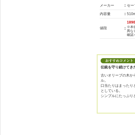
メーカー
セー
内容量
510
189
※本
値段
異な
確認
伝統を守り続けてき
古いオリーブの木か
ル。
口当たりはまったり
としている。
シンプルにたっぷり