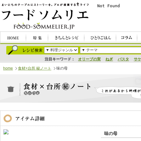
注目キーワード：
オリーブの実
ねぎ
パスタ
サ
home
食材×台所 秘ノート
味の母
味の母