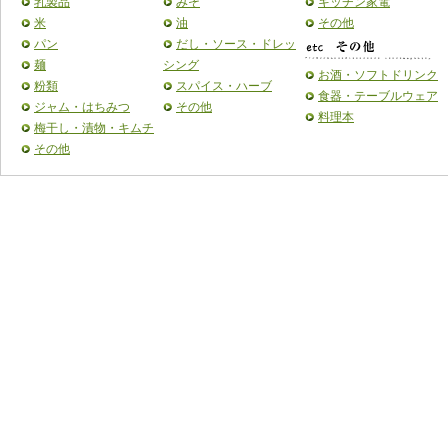
乳製品
みそ
キッチン家電
米
油
その他
パン
だし・ソース・ドレッ
麺
シング
お酒・ソフトドリンク
粉類
スパイス・ハーブ
食器・テーブルウェア
ジャム・はちみつ
その他
料理本
梅干し・漬物・キムチ
その他