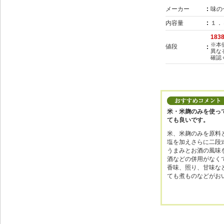
メーカー
味の
内容量
１．
183
※本
値段
異な
確認
米・米麹のみを使っ
ても良いです。
米、米麹のみを原料
塩を加えさらに二段
うまみとお酒の風味
酒などの併用がなく
香味、照り、甘味な
ても煮ものなどがお