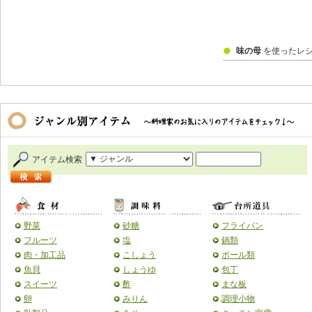
味の母
を使ったレ
アイテム検索
野菜
砂糖
フライパン
フルーツ
塩
鍋類
肉・加工品
こしょう
ボール類
魚貝
しょうゆ
包丁
スイーツ
酢
まな板
卵
みりん
調理小物