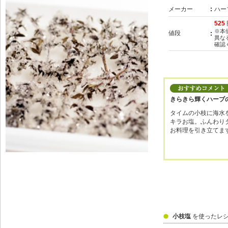
メーカー
ハー
525
※本
値段
異な
確認
きらきら輝くハーブ
タイムの小枝に海水
キラお塩。ふんわり
お料理を引き立てま
小枝塩
を使ったレ