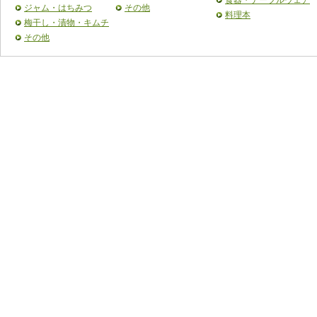
食器・テーブルウェア
ジャム・はちみつ
その他
料理本
梅干し・漬物・キムチ
その他