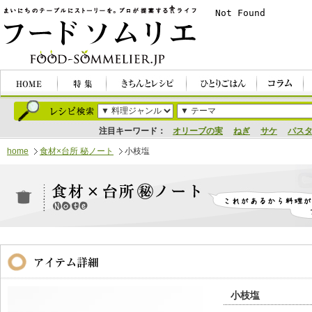
注目キーワード：
オリーブの実
ねぎ
サケ
パス
home
食材×台所 秘ノート
小枝塩
小枝塩