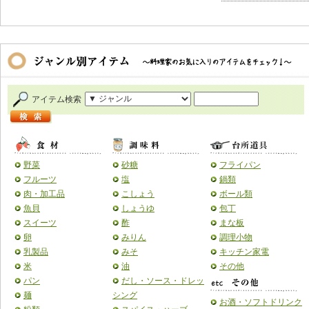
アイテム検索
野菜
砂糖
フライパン
フルーツ
塩
鍋類
肉・加工品
こしょう
ボール類
魚貝
しょうゆ
包丁
スイーツ
酢
まな板
卵
みりん
調理小物
乳製品
みそ
キッチン家電
米
油
その他
パン
だし・ソース・ドレッ
麺
シング
お酒・ソフトドリンク