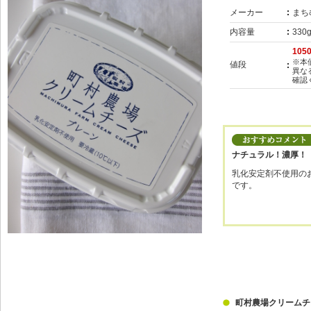
メーカー
まち
内容量
330
105
※本
値段
異な
確認
ナチュラル！濃厚！
乳化安定剤不使用の
です。
町村農場クリームチ