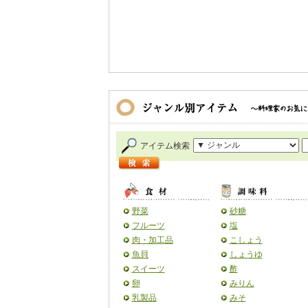
アイテム検索
野菜
砂糖
フルーツ
塩
肉・加工品
こしょう
魚貝
しょうゆ
スイーツ
酢
卵
みりん
乳製品
みそ