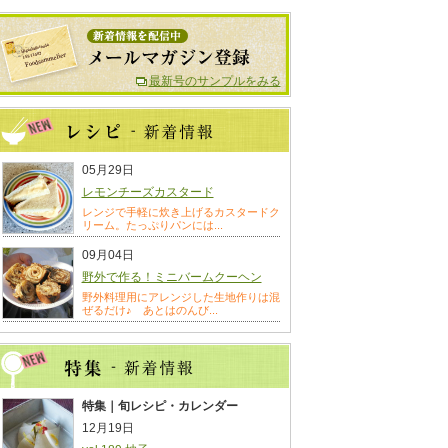
最新号のサンプルをみる
05月29日
レモンチーズカスタード
レンジで手軽に炊き上げるカスタードク
リーム。たっぷりパンには...
09月04日
野外で作る！ミニバームクーヘン
野外料理用にアレンジした生地作りは混
ぜるだけ♪ あとはのんび...
特集｜旬レシピ・カレンダー
12月19日