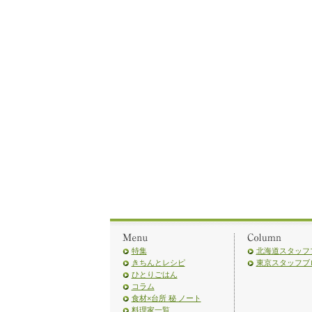
特集
北海道スタッフ
きちんとレシピ
東京スタッフブ
ひとりごはん
コラム
食材×台所 秘 ノート
料理家一覧