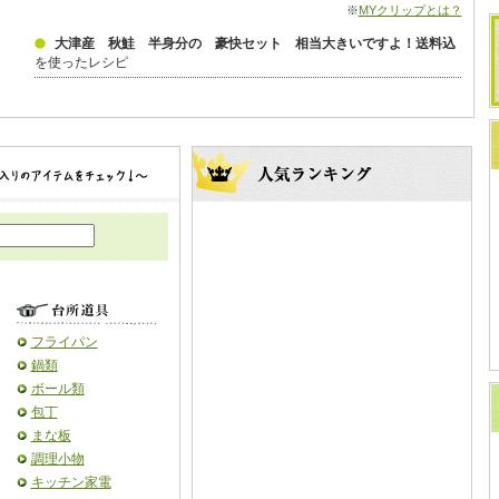
※
MYクリップとは？
大津産 秋鮭 半身分の 豪快セット 相当大きいですよ！送料込
を使ったレシピ
フライパン
鍋類
ボール類
包丁
まな板
調理小物
キッチン家電