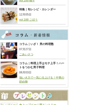
vol.189 柚子
特集｜旬レシピ・カレンダー
12月05日
vol.188 ごぼう
コラム｜いざ！ 男の料理塾
07月27日
ごあいさつ
コラム｜料理上手はモテ上手！ハー
トをつかむ男子料理
06月03日
強い火力で一気に仕上げる！中華の
炒め物
トップページ用エントリー