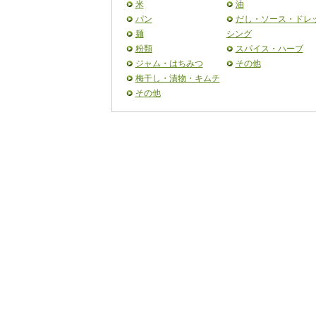
米
油
パン
だし・ソース・ドレ
麺
シング
粉類
スパイス・ハーブ
ジャム・はちみつ
その他
梅干し・漬物・キムチ
その他