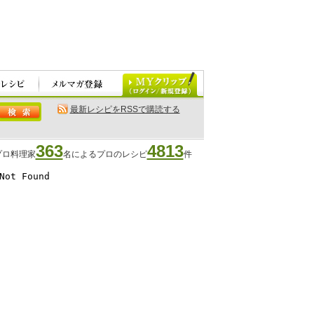
最新レシピをRSSで購読する
363
4813
プロ料理家
名によるプロのレシピ
件