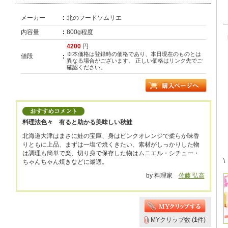
メーカー
北のフードソムリエ
内容量
800g程度
4200
円
※本価格は登録時の価格であり、本日現在のものとは
値段
異なる場合がございます。 正しい価格はリンク先でご
確認ください。
料理法色々 有ると助かる美味しい秋鮭
北海道大津はまさに鮭の宝庫、身はピンクオレンジで柔らか味香
りともに上品、まずは一塩で焼くきたい、素材がしっかりした物
は調理も簡単で楽、切り身で保存した物はムニエル・シチュー・
\
ちゃんちゃん焼きなどに最適。
by 料理家
佐藤 弘高
MYクリップ数 (
1
件)