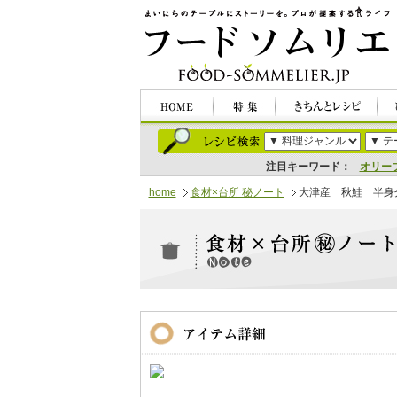
注目キーワード：
オリー
home
食材×台所 秘ノート
大津産 秋鮭 半身