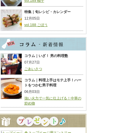
vol.189 柚子
特集｜旬レシピ・カレンダー
12月05日
vol.188 ごぼう
コラム｜いざ！ 男の料理塾
07月27日
ごあいさつ
コラム｜料理上手はモテ上手！ハー
トをつかむ男子料理
06月03日
強い火力で一気に仕上げる！中華の
炒め物
トップページ用エントリー