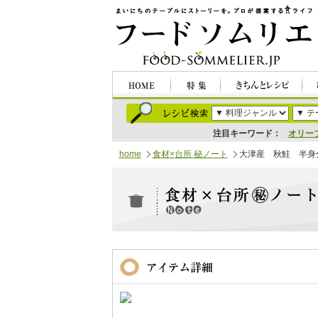
注目キーワード：
オリー
home
食材×台所 秘ノート
大津産 秋鮭 半