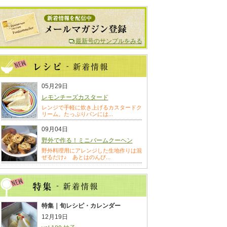
最新号のサンプルをみる
05月29日
レモンチーズカスタード
レンジで手軽に炊き上げるカスタードク
リーム。たっぷりパンには...
09月04日
野外で作る！ミニバームクーヘン
野外料理用にアレンジした生地作りは混
ぜるだけ♪ あとはのんび...
特集｜旬レシピ・カレンダー
12月19日