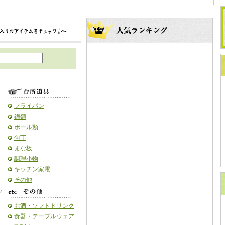
フライパン
鍋類
ボール類
包丁
まな板
調理小物
キッチン家電
その他
ッ
お酒・ソフトドリンク
食器・テーブルウェア