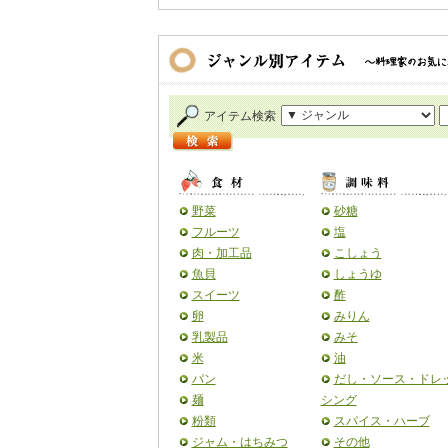
アイテム検索
野菜
砂糖
フルーツ
塩
肉・加工品
こしょう
魚貝
しょうゆ
スイーツ
酢
卵
みりん
乳製品
みそ
米
油
パン
だし・ソース・ドレ
麺
シング
粉類
スパイス・ハーブ
ジャム・はちみつ
その他