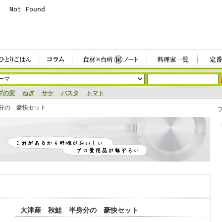
ブの実
ねぎ
サケ
パスタ
トマト
身分の 豪快セット
大津産 秋鮭 半身分の 豪快セット