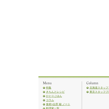
特集
北海道スタッフ
きちんとレシピ
東京スタッフブ
ひとりごはん
コラム
食材×台所 秘 ノート
料理家一覧