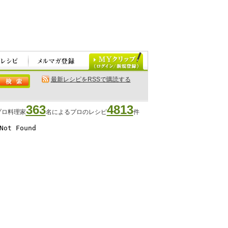
最新レシピをRSSで購読する
363
4813
プロ料理家
名によるプロのレシピ
件