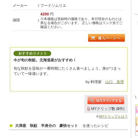
メーカー
フードソムリエ
4200
円
※本価格は登録時の価格であり、本日現在のものとは
値段
異なる場合がございます。 正しい価格はリンク先でご
確認ください。
今が旬の秋鮭。北海道産がおすすめ！
旬な秋鮭を旨味が一番時期にたくさん食べましょう。身がつまっ
ていて一味違います。
by 料理家
山口 真理
\
MYクリップ数 (
0
件)
※
MYクリップとは？
大津産 秋鮭 半身分の 豪快セット
を使ったレシピ