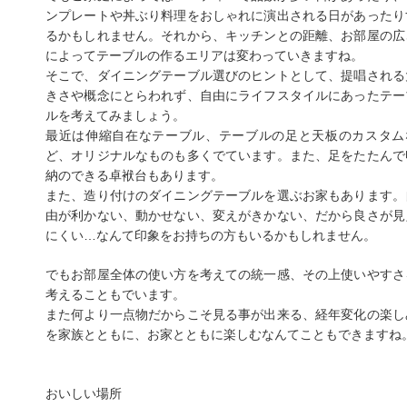
ンプレートや丼ぶり料理をおしゃれに演出される日があったり
るかもしれません。それから、キッチンとの距離、お部屋の広
によってテーブルの作るエリアは変わっていきますね。
そこで、ダイニングテーブル選びのヒントとして、提唱される
きさや概念にとらわれず、自由にライフスタイルにあったテー
ルを考えてみましょう。
最近は伸縮自在なテーブル、テーブルの足と天板のカスタム
ど、オリジナルなものも多くでています。また、足をたたんで
納のできる卓袱台もあります。
また、造り付けのダイニングテーブルを選ぶお家もあります。
由が利かない、動かせない、変えがきかない、だから良さが見
にくい…なんて印象をお持ちの方もいるかもしれません。
でもお部屋全体の使い方を考えての統一感、その上使いやすさ
考えることもでいます。
また何より一点物だからこそ見る事が出来る、経年変化の楽し
を家族とともに、お家とともに楽しむなんてこともできますね
おいしい場所