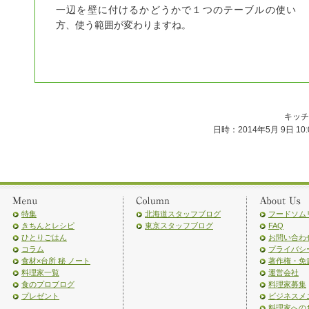
一辺を壁に付けるかどうかで１つのテーブルの使い
方、使う範囲が変わりますね。
キッチ
日時：2014年5月 9日 10:
特集
北海道スタッフブログ
フードソム
きちんとレシピ
東京スタッフブログ
FAQ
ひとりごはん
お問い合わ
コラム
プライバシ
食材×台所 秘 ノート
著作権・免
料理家一覧
運営会社
食のプロブログ
料理家募集
プレゼント
ビジネスメ
料理家への