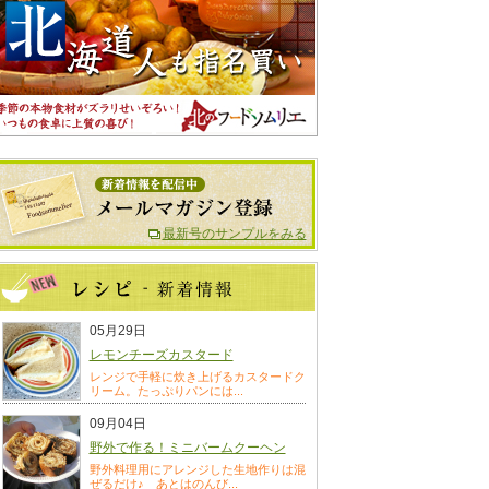
最新号のサンプルをみる
05月29日
レモンチーズカスタード
レンジで手軽に炊き上げるカスタードク
リーム。たっぷりパンには...
09月04日
野外で作る！ミニバームクーヘン
野外料理用にアレンジした生地作りは混
ぜるだけ♪ あとはのんび...