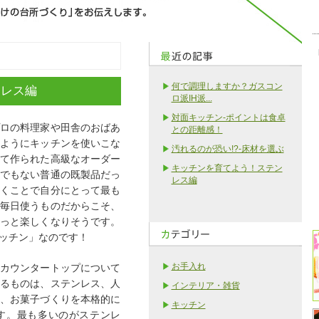
何で調理しますか？ガスコン
ンレス編
ロ派IH派...
対面キッチン-ポイントは食卓
ロの料理家や田舎のおばあ
との距離感！
ようにキッチンを使いこな
汚れるのが恐い!?-床材を選ぶ
て作られた高級なオーダー
キッチンを育てよう！ステン
でもない普通の既製品だっ
レス編
くことで自分にとって最も
毎日使うものだからこそ、
っと楽しくなりそうです。
ッチン」なのです！
お手入れ
カウンタートップについて
るものは、ステンレス、人
インテリア・雑貨
、お菓子づくりを本格的に
キッチン
す。最も多いのがステンレ