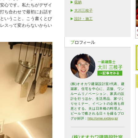
収納
安心です。私たちがデザイ
大川三枝子
打ち合わせで最初にお話す
ということ。こう書くとび
設計・施工
レスって変わらないからい
(株)オオカワ建築設計室/代表、建
築家。住宅を中心に、店舗、ワン
ルームリノベーション、家具の設
計を行うほか、生活用品、家づく
りセミナー、イベントの企画も得
意とする。夫は日本橋の料理人。
ビールで癒される日々を綴るブロ
グが好評：
http://omie.exblog.jp/