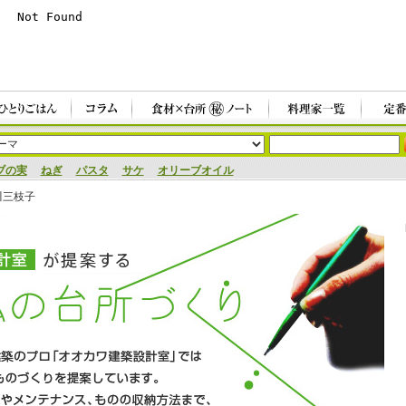
ブの実
ねぎ
パスタ
サケ
オリーブオイル
川三枝子