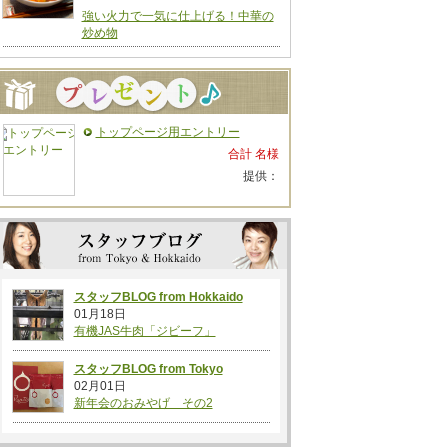
強い火力で一気に仕上げる！中華の
炒め物
トップページ用エントリー
合計 名様
提供：
スタッフBLOG from Hokkaido
01月18日
有機JAS牛肉「ジビーフ」
スタッフBLOG from Tokyo
02月01日
新年会のおみやげ その2