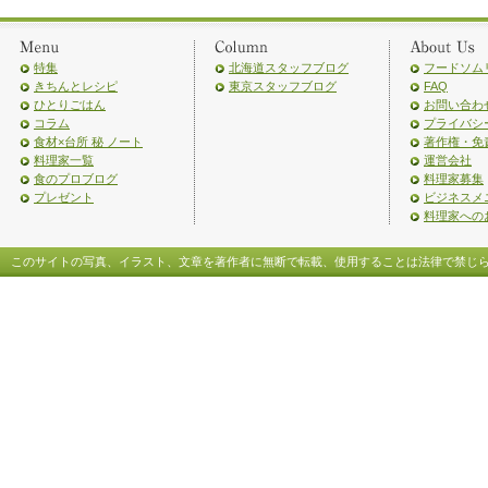
特集
北海道スタッフブログ
フードソム
きちんとレシピ
東京スタッフブログ
FAQ
ひとりごはん
お問い合わ
コラム
プライバシ
食材×台所 秘 ノート
著作権・免
料理家一覧
運営会社
食のプロブログ
料理家募集
プレゼント
ビジネスメ
料理家への
このサイトの写真、イラスト、文章を著作者に無断で転載、使用することは法律で禁じ