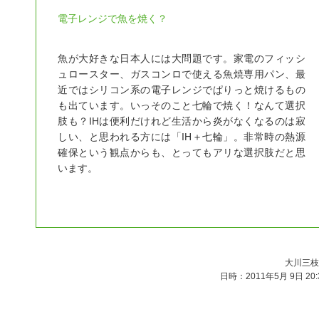
電子レンジで魚を焼く？
魚が大好きな日本人には大問題です。家電のフィッシ
ュロースター、ガスコンロで使える魚焼専用パン、最
近ではシリコン系の電子レンジでぱりっと焼けるもの
も出ています。いっそのこと七輪で焼く！なんて選択
肢も？IHは便利だけれど生活から炎がなくなるのは寂
しい、と思われる方には「IH＋七輪」。非常時の熱源
確保という観点からも、とってもアリな選択肢だと思
います。
大川三枝
日時：2011年5月 9日 20: