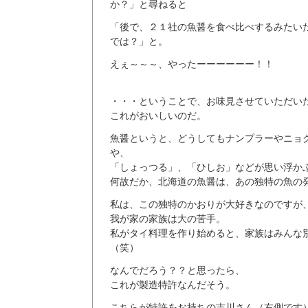
か？」と尋ねると
「後で、２１社の魚醤を食べ比べするみたい
では？」と。
えぇ～～～、やったーーーーーー！！
・・・ということで、お味見させていただい
これがおいしいのだ。
魚醤というと、どうしてもナンプラーやニョ
や、
「しょっつる」、「ひしお」などが思い浮か
何故だか、北海道の魚醤は、あの独特の魚の
私は、この独特のかおりが大好きなのですが
我が家の家族は大の苦手。
私がタイ料理を作り始めると、家族はみんな
（笑）
なんでだろう？？と思ったら、
これが製造特許なんだそう。
こちらが特許をお持ちの吉川さん（右側です