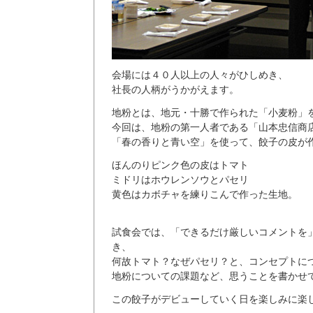
会場には４０人以上の人々がひしめき、
社長の人柄がうかがえます。
地粉とは、地元・十勝で作られた「小麦粉」
今回は、地粉の第一人者である「山本忠信商
「春の香りと青い空」を使って、餃子の皮が
ほんのりピンク色の皮はトマト
ミドリはホウレンソウとパセリ
黄色はカボチャを練りこんで作った生地。
試食会では、「できるだけ厳しいコメントを
き、
何故トマト？なぜパセリ？と、コンセプトに
地粉についての課題など、思うことを書かせ
この餃子がデビューしていく日を楽しみに楽