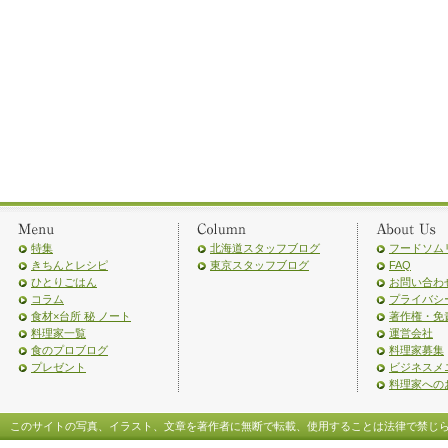
特集
北海道スタッフブログ
フードソム
きちんとレシピ
東京スタッフブログ
FAQ
ひとりごはん
お問い合わ
コラム
プライバシ
食材×台所 秘 ノート
著作権・免
料理家一覧
運営会社
食のプロブログ
料理家募集
プレゼント
ビジネスメ
料理家への
このサイトの写真、イラスト、文章を著作者に無断で転載、使用することは法律で禁じ