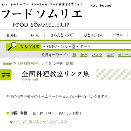
注目キーワード：
卵
サケ
パスタ
ネギ
オリー
home
全国料理教室リンク集
中国 | 島根
全国のお料理教室のホームページをまとめた便利なリンク集です。
中国 | 島根
全
1
件
（ABC・あいうえお順）
ひらもと ヨガ＆クッキングサロン