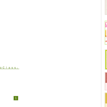
ｏＣｌａｓｓ」
1