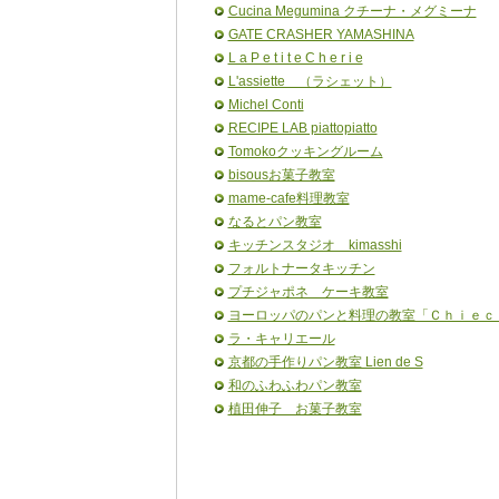
Cucina Megumina クチーナ・メグミーナ
GATE CRASHER YAMASHINA
L a P e t i t e C h e r i e
L'assiette （ラシェット）
Michel Conti
RECIPE LAB piattopiatto
Tomokoクッキングルーム
bisousお菓子教室
mame-cafe料理教室
なるとパン教室
キッチンスタジオ kimasshi
フォルトナータキッチン
プチジャポネ ケーキ教室
ヨーロッパのパンと料理の教室「Ｃｈｉｅｃ
ラ・キャリエール
京都の手作りパン教室 Lien de S
和のふわふわパン教室
植田伸子 お菓子教室