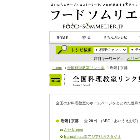
注目キーワード：
オリー
home
全国料理教室リンク集
近畿 | 京都
全国のお料理教室のホームページをまとめた便利
近畿 | 京都
全
20
件
（ABC・あいうえお順
Arte Nuova
Bungahijau南アジア料理スタジオ