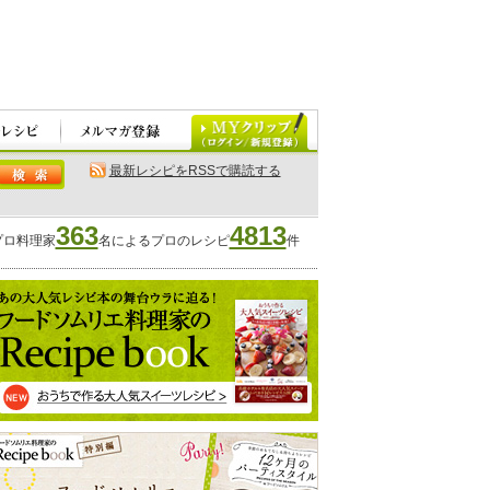
最新レシピをRSSで購読する
363
4813
プロ料理家
名によるプロのレシピ
件