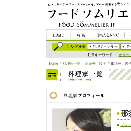
注目キーワード：
オリー
home
料理家一覧
那須井 綾子
那須井 綾
那
プロフ