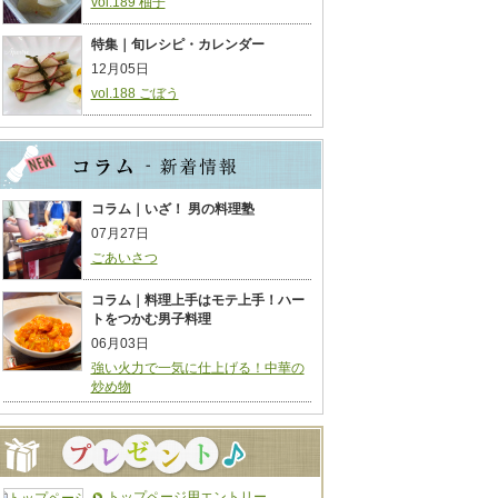
vol.189 柚子
特集｜旬レシピ・カレンダー
12月05日
vol.188 ごぼう
コラム｜いざ！ 男の料理塾
07月27日
ごあいさつ
コラム｜料理上手はモテ上手！ハー
トをつかむ男子料理
06月03日
強い火力で一気に仕上げる！中華の
炒め物
トップページ用エントリー