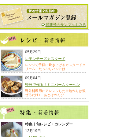
最新号のサンプルをみる
05月29日
レモンチーズカスタード
レンジで手軽に炊き上げるカスタードク
リーム。たっぷりパンには...
09月04日
野外で作る！ミニバームクーヘン
野外料理用にアレンジした生地作りは混
ぜるだけ♪ あとはのんび...
特集｜旬レシピ・カレンダー
12月19日