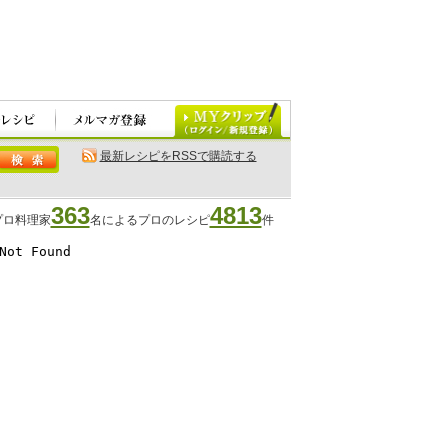
最新レシピをRSSで購読する
363
4813
プロ料理家
名によるプロのレシピ
件