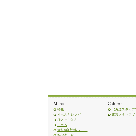
特集
北海道スタッフ
きちんとレシピ
東京スタッフブ
ひとりごはん
コラム
食材×台所 秘 ノート
料理家一覧