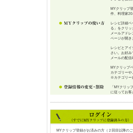
MYクリップ
件、料理家2
レシピ詳細ペ
る」をクリッ
メールアドレ
ページが開き
レシピとアイ
さい。お好み
メールの配信
MYクリップ
カテゴリーや
※カテゴリー
「MYクリッ
に従ってお客
MYクリップ登録がお済みの方（２回目以降のご