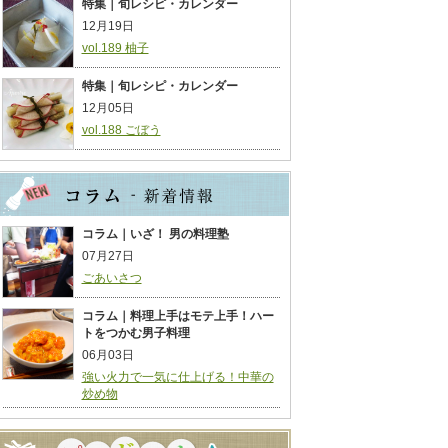
特集｜旬レシピ・カレンダー
12月19日
vol.189 柚子
特集｜旬レシピ・カレンダー
12月05日
vol.188 ごぼう
コラム｜いざ！ 男の料理塾
07月27日
ごあいさつ
コラム｜料理上手はモテ上手！ハー
トをつかむ男子料理
06月03日
強い火力で一気に仕上げる！中華の
炒め物