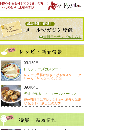
最新号のサンプルをみる
05月29日
レモンチーズカスタード
レンジで手軽に炊き上げるカスタードク
リーム。たっぷりパンには...
09月04日
野外で作る！ミニバームクーヘン
野外料理用にアレンジした生地作りは混
ぜるだけ♪ あとはのんび...