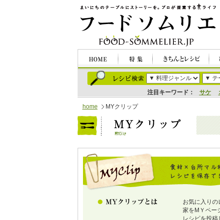
注目キーワード：
サケ
home
MYクリップ
お気に入りの
家をMＹペー
レシピを投稿