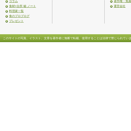
コラム
著作権・免
食材×台所 秘 ノート
運営会社
料理家一覧
食のプロブログ
プレゼント
このサイトの写真、イラスト、文章を著作者に無断で転載、使用することは法律で禁じられてい